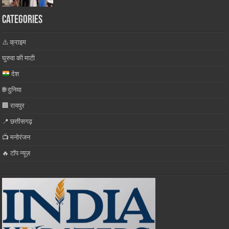
Categories
⚠️ क्राइम
घुरुवा की माटी
देश
🌐 दुनिया
🏢 रायपुर
📍 छत्तीसगढ़
📺 मनोरंजन
🔥 टॉप न्यूज़