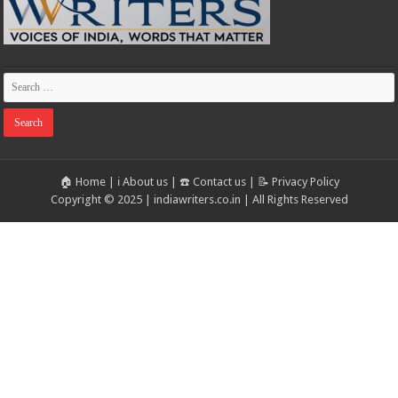
🏠 Home
|
ℹ️ About us
|
☎️ Contact us
|
📝 Privacy Policy
Copyright © 2025 | indiawriters.co.in | All Rights Reserved