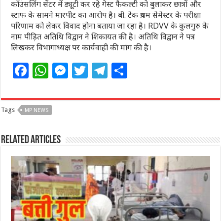
कॉउंसलिंग सेंटर में ड्यूटी कर रहे गेस्ट फैकल्टी को बुलाकर छात्रों और
स्टाफ के सामने मारपीट का आरोप है। बी. टेक प्रथम सेमेस्टर के परीक्षा
परिणाम को लेकर विवाद होना बताया जा रहा है। RDVV के कुलगुरु के
नाम पीड़ित अतिथि विद्वान ने शिकायत की है। अतिथि विद्वान ने पत्र
लिखकर विभागाध्यक्ष पर कार्यवाही की मांग की है।
F
W
M
T
T
S
a
h
e
w
el
h
c
at
ss
itt
e
ar
Tags
MP NEWS
e
s
e
e
g
e
b
A
n
r
ra
Related Articles
o
p
g
m
o
p
e
k
r