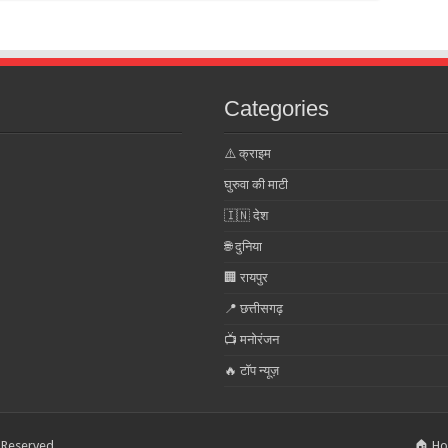
Categories
⚠️ क्राइम
घुरुवा की माटी
🇮🇳 देश
🌐 दुनिया
🏢 रायपुर
📍 छत्तीसगढ़
📺 मनोरंजन
🔥 टॉप न्यूज़
s Reserved
🏠 H