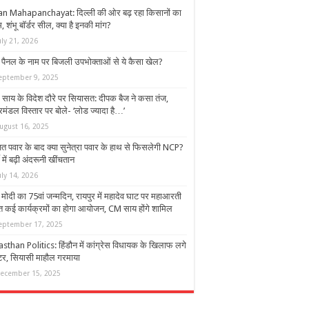
an Mahapanchayat: दिल्ली की ओर बढ़ रहा किसानों का
म, शंभू बॉर्डर सील, क्या है इनकी मांग?
uly 21, 2026
 पैनल के नाम पर बिजली उपभोक्ताओं से ये कैसा खेल?
eptember 9, 2025
साय के विदेश दौरे पर सियासत: दीपक बैज ने कसा तंज,
रिमंडल विस्तार पर बोले- ‘लोड ज्यादा है…’
ugust 16, 2025
त पवार के बाद क्या सुनेत्रा पवार के हाथ से फिसलेगी NCP?
टी में बढ़ी अंदरूनी खींचतान
uly 14, 2026
मोदी का 75वां जन्मदिन, रायपुर में महादेव घाट पर महाआरती
त कई कार्यक्रमों का होगा आयोजन, CM साय होंगे शामिल
eptember 17, 2025
asthan Politics: हिंडौन में कांग्रेस विधायक के खिलाफ लगे
्टर, सियासी माहौल गरमाया
ecember 15, 2025