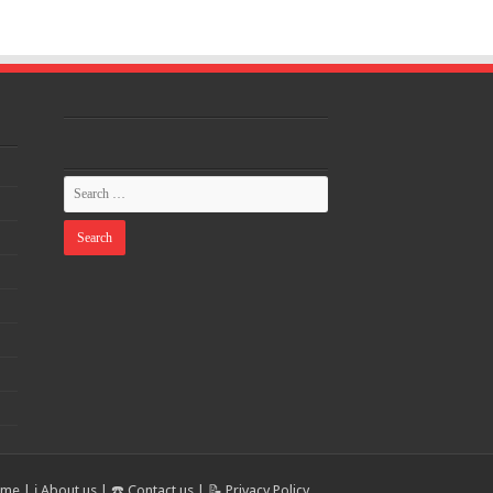
ome
|
ℹ️ About us
|
☎️ Contact us
|
📝 Privacy Policy