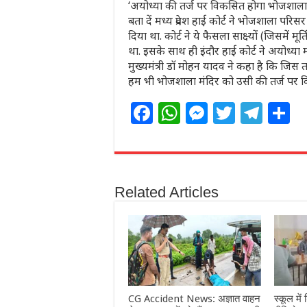
‘अयोध्या की तर्ज पर विकसित होगा भोजशाला 
बता दें मध्य प्रदेश हाई कोर्ट ने भोजशाला प
दिया था. कोर्ट ने ये फैसला साक्ष्यों (जिसमें म
था. इसके साथ ही इंदौर हाई कोर्ट ने अयोध्या म
मुख्यमंत्री डॉ मोहन यादव ने कहा है कि जि
हम भी भोजशाला मंदिर को उसी की तर्ज पर वि
F
W
M
T
T
S
a
h
e
w
el
h
c
at
ss
itt
e
a
e
s
e
e
g
e
Related Articles
b
A
n
r
ra
o
p
g
m
o
p
e
k
r
CG Accident News: अज्ञात वाहन
स्कूल में 