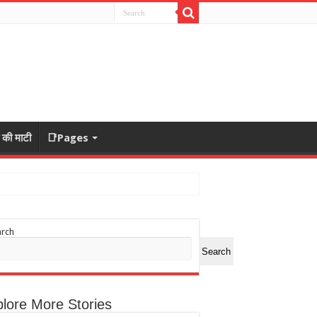
ा की माटी
📑Pages
arch
Search
lore More Stories