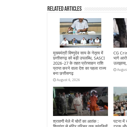
e
s
e
e
g
e
Related Articles
b
A
n
r
ra
o
p
g
m
o
p
e
k
r
मुख्यमंत्री विष्णुदेव साय के नेतृत्व में
CG Crim
छत्तीसगढ़ को बड़ी उपलब्धि, SASCI
भागे आरोप
2026-27 के तहत प्रोत्साहन राशि
उलझाया,
प्राप्त करने वाला देश का पहला राज्य
Augus
बना छत्तीसगढ़
August 6, 2026
श्रावणी मेले में चोरों का आतंक :
पटना में
शिवगंगा से मंदिर परिसर तक कांवड़ियों
ट्रक और 