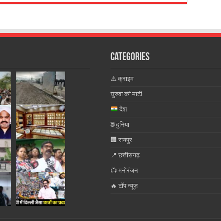
Categories
⚠️ क्राइम
घुरुवा की माटी
देश
🌐 दुनिया
🏢 रायपुर
📍 छत्तीसगढ़
📺 मनोरंजन
🔥 टॉप न्यूज़