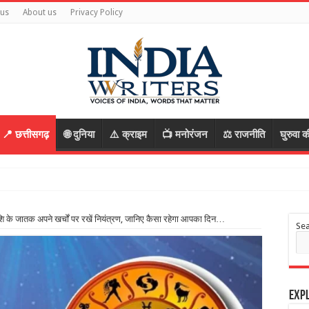
 us
About us
Privacy Policy
📍 छत्तीसगढ़
🌐 दुनिया
⚠️ क्राइम
📺 मनोरंजन
⚖️ राजनीति
घुरुवा क
रोपी, रास्ता पूछकर बातों में उलझाया, फिर वारदात को
े जातक अपने खर्चों पर रखें नियंत्रण, जानिए कैसा रहेगा आपका दिन…
Se
Expl