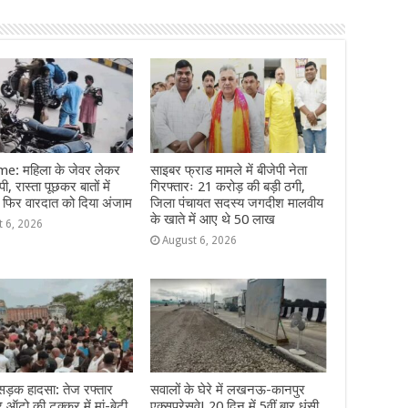
e: महिला के जेवर लेकर
साइबर फ्राड मामले में बीजेपी नेता
ी, रास्ता पूछकर बातों में
गिरफ्तारः 21 करोड़ की बड़ी ठगी,
 फिर वारदात को दिया अंजाम
जिला पंचायत सदस्य जगदीश मालवीय
के खाते में आए थे 50 लाख
t 6, 2026
August 6, 2026
 सड़क हादसा: तेज रफ्तार
सवालों के घेरे में लखनऊ-कानपुर
ऑटो की टक्कर में मां-बेटी
एक्सप्रेसवे! 20 दिन में 5वीं बार धंसी