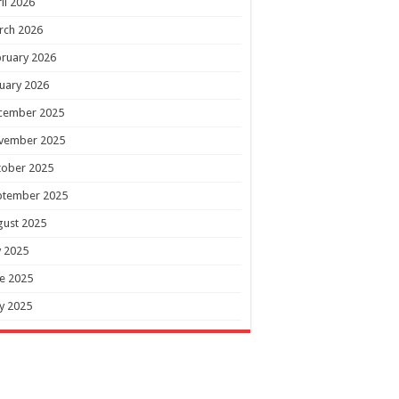
il 2026
rch 2026
ruary 2026
uary 2026
cember 2025
vember 2025
tober 2025
ptember 2025
gust 2025
y 2025
e 2025
y 2025