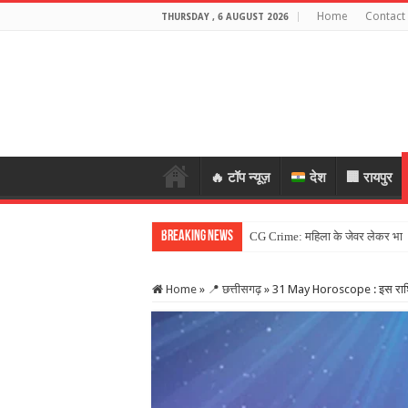
Home
Contact
THURSDAY , 6 AUGUST 2026
🔥 टॉप न्यूज़
देश
🏢 रायपुर
Breaking News
CG Crime: महिला के जेवर लेकर भागे आ
Home
»
📍 छत्तीसगढ़
»
31 May Horoscope : इस राशि क