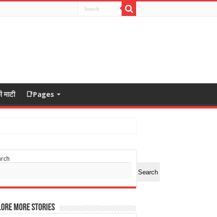
ी माटी
📑Pages
arch
Search
ore More Stories