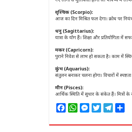
वृश्चिक (Scorpio):
आज का दिन मिश्रित फल देगा। क्रोध पर नियंत्
धनु (Sagittarius):
यात्रा के योग हैं। शिक्षा और प्रतियोगिता में 
मकर (Capricorn):
पुराने निवेश से लाभ हो सकता है। काम में 
कुंभ (Aquarius):
संतुलन बनाकर चलना होगा। विचारों में स्पष्टत
मीन (Pisces):
आर्थिक स्थिति में सुधार के संकेत हैं। मित्रों
F
W
M
T
T
S
a
h
e
w
el
h
c
at
ss
itt
e
a