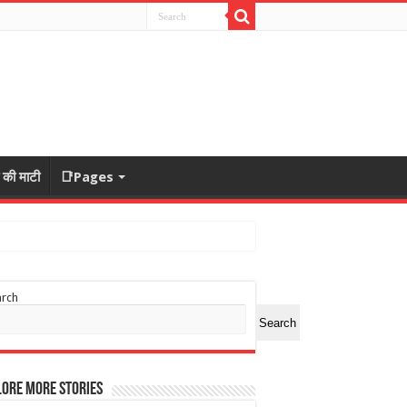
ा की माटी
📑Pages
arch
Search
ore More Stories