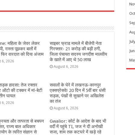
No
r
Oc
Se
Au
Jul
e: महिला के जेवर लेकर
साइबर फ्राड मामले में बीजेपी नेता
ी, रास्ता पूछकर बातों में
गिरफ्तारः 21 करोड़ की बड़ी ठगी,
Jun
 फिर वारदात को दिया अंजाम
जिला पंचायत सदस्य जगदीश मालवीय
के खाते में आए थे 50 लाख
Ma
t 6, 2026
August 6, 2026
 सड़क हादसा: तेज रफ्तार
सवालों के घेरे में लखनऊ-कानपुर
ऑटो की टक्कर में मां-बेटी
एक्सप्रेसवे! 20 दिन में 5वीं बार धंसी
 तीन घायल
सड़क, पंखों से सुखाने पर अखिलेश
का तंज
t 6, 2026
August 6, 2026
्रियता और तत्परता से बचपन
Gwalior: कोर्ट के आदेश के बाद भी
्षित, राज्य बाल अधिकार
वर्दी में पहुंचे TI, जज ने दी अनोखी
योग के त्वरित संज्ञान से
सजा, शाम तक कटघरे में खड़े रहे