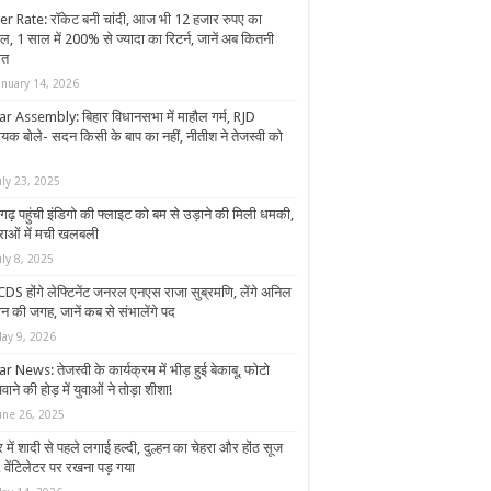
ver Rate: रॉकेट बनी चांदी, आज भी 12 हजार रुपए का
ल, 1 साल में 200% से ज्यादा का रिटर्न, जानें अब कितनी
मत
anuary 14, 2026
ar Assembly: बिहार विधानसभा में माहौल गर्म, RJD
ायक बोले- सदन किसी के बाप का नहीं, नीतीश ने तेजस्वी को
uly 23, 2025
गढ़ पहुंची इंडिगो की फ्लाइट को बम से उड़ाने की मिली धमकी,
्राओं में मची खलबली
uly 8, 2025
CDS होंगे लेफ्टिनेंट जनरल एनएस राजा सुब्रमणि, लेंगे अनिल
न की जगह, जानें कब से संभालेंगे पद
ay 9, 2026
r News: तेजस्वी के कार्यक्रम में भीड़ हुई बेकाबू, फोटो
वाने की होड़ में युवाओं ने तोड़ा शीशा!
une 26, 2025
र में शादी से पहले लगाई हल्दी, दुल्हन का चेहरा और होंठ सूज
 वेंटिलेटर पर रखना पड़ गया