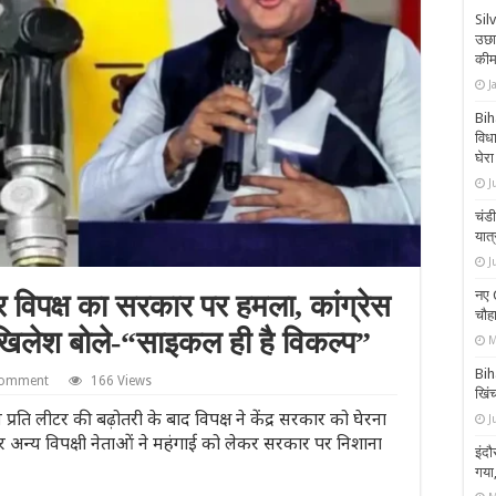
Sil
उछा
की
J
Bih
विध
घेरा
J
चंडी
यात
J
नए 
र विपक्ष का सरकार पर हमला, कांग्रेस
चौहा
िलेश बोले-“साइकल ही है विकल्प”
M
Biha
comment
166 Views
खिंच
 प्रति लीटर की बढ़ोतरी के बाद विपक्ष ने केंद्र सरकार को घेरना
J
 और अन्य विपक्षी नेताओं ने महंगाई को लेकर सरकार पर निशाना
इंदौ
गया,