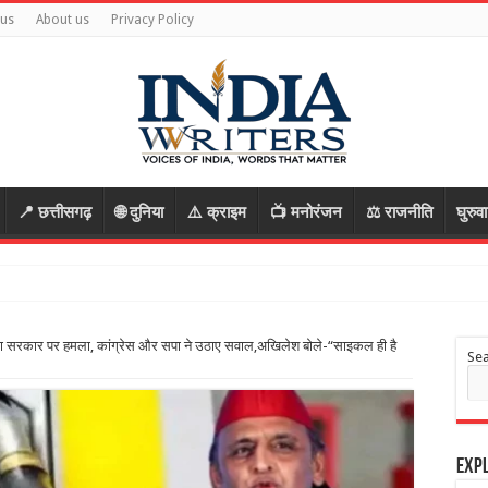
 us
About us
Privacy Policy
📍 छत्तीसगढ़
🌐 दुनिया
⚠️ क्राइम
📺 मनोरंजन
⚖️ राजनीति
घुरुव
ग
ष का सरकार पर हमला, कांग्रेस और सपा ने उठाए सवाल,अखिलेश बोले-“साइकल ही है
Se
Expl