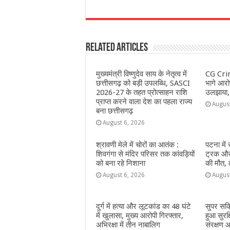
a
h
e
w
el
h
c
at
ss
itt
e
a
e
s
e
e
g
e
Related Articles
b
A
n
r
ra
o
p
g
m
मुख्यमंत्री विष्णुदेव साय के नेतृत्व में
CG Crim
o
p
e
छत्तीसगढ़ को बड़ी उपलब्धि, SASCI
भागे आरोप
2026-27 के तहत प्रोत्साहन राशि
उलझाया,
k
r
प्राप्त करने वाला देश का पहला राज्य
Augus
बना छत्तीसगढ़
August 6, 2026
श्रावणी मेले में चोरों का आतंक :
पटना में
शिवगंगा से मंदिर परिसर तक कांवड़ियों
ट्रक और 
को बना रहे निशाना
की मौत,
August 6, 2026
Augus
दुर्ग में हत्या और लूटकांड का 48 घंटे
सुपर सक
में खुलासा, मुख्य आरोपी गिरफ्तार,
हुआ सुरक
अभिरक्षा में तीन नाबालिग
संरक्षण आ