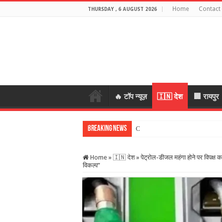
Home
Contact
THURSDAY , 6 AUGUST 2026
🔥 टॉप न्यूज़
🇮🇳 देश
🏢 रायपुर
Breaking News
CG Crime: महिला के जेवर लेकर भा
Home
»
🇮🇳 देश
»
पेट्रोल-डीजल महंगा होने पर विपक्
विकल्प”