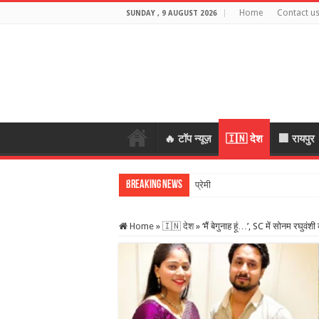
Home
Contact u
SUNDAY , 9 AUGUST 2026
🔥 टॉप न्यूज़
🇮🇳 देश
🏢 रायपुर
Breaking News
प्रेमी के साथ मिलकर रची पति की हत्
Home
»
🇮🇳 देश
»
‘मैं बेगुनाह हूं…’, SC में सोनम रघुव