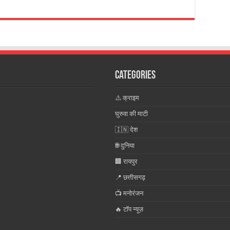
Categories
⚠️ क्राइम
घुरुवा की माटी
🇮🇳 देश
🌐 दुनिया
🏢 रायपुर
📍 छत्तीसगढ़
📺 मनोरंजन
🔥 टॉप न्यूज़