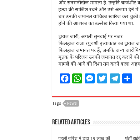
और सनसनीखेज मामला है. उन्होंने चार्जशीट 
हत्या की साजिश रचने और उसे अंजाम देने में
बार उनकी जमानत याचिका खारिज कर चुकी है. 
होने की आशंका का उल्लेख किया गया था.
ट्रायल जारी, अगली सुनवाई पर नजर
फिलहाल राजा रघुवंशी हत्याकांड का ट्रायल ज
फिलहाल जमानत पर हैं, जबकि अन्य आरोपिय
मृतक के परिजन उनकी जमानत रद्द कराने की कोश
मामले की आगे की दिशा तय करने वाला अहम प
F
W
M
T
T
S
a
h
e
w
el
h
c
at
ss
itt
e
a
Tags
NEWS
e
s
e
e
g
e
b
A
n
r
ra
Related Articles
o
p
g
m
o
p
e
पहली बारिश में टूटा 19 लाख की
घंटों हा