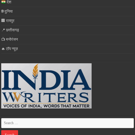
देश
🌐 दुनिया
🏢 रायपुर
📍 छत्तीसगढ़
📺 मनोरंजन
🔥 टॉप न्यूज़