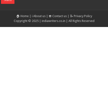
🏠 Home
|
ℹ️ About us
|
☎️ Contact us
|
📝 Privacy Policy
Copyright © 2025 | indiawriters.co.in | All Rights Reserved