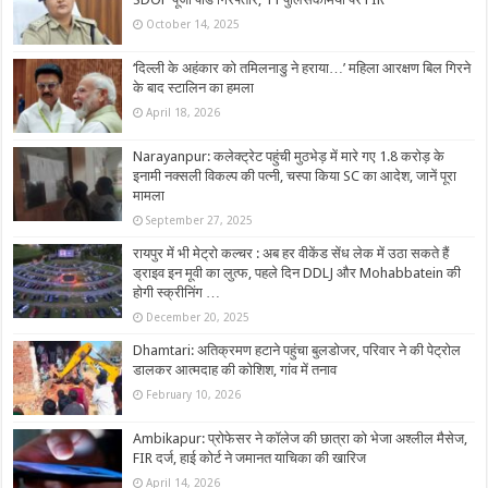
October 14, 2025
‘दिल्‍ली के अहंकार को तमिलनाडु ने हराया…’ महिला आरक्षण बिल गिरने
के बाद स्‍टाल‍िन का हमला
April 18, 2026
Narayanpur: कलेक्ट्रेट पहुंची मुठभेड़ में मारे गए 1.8 करोड़ के
इनामी नक्सली विकल्प की पत्नी, चस्पा किया SC का आदेश, जानें पूरा
मामला
September 27, 2025
रायपुर में भी मेट्रो कल्चर : अब हर वीकेंड सेंध लेक में उठा सकते हैं
ड्राइव इन मूवी का लुत्फ, पहले दिन DDLJ और Mohabbatein की
होगी स्क्रीनिंग …
December 20, 2025
Dhamtari: अतिक्रमण हटाने पहुंचा बुलडोजर, परिवार ने की पेट्रोल
डालकर आत्मदाह की कोशिश, गांव में तनाव
February 10, 2026
Ambikapur: प्रोफेसर ने कॉलेज की छात्रा को भेजा अश्लील मैसेज,
FIR दर्ज, हाई कोर्ट ने जमानत याचिका की खारिज
April 14, 2026