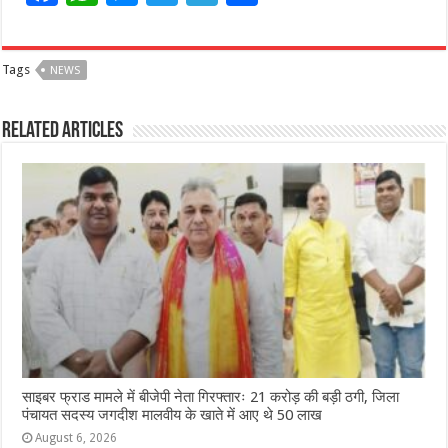
a
h
e
w
el
h
c
at
ss
itt
e
ar
Tags
NEWS
e
s
e
e
g
e
b
A
n
r
ra
Related Articles
o
p
g
m
o
p
e
k
r
साइबर फ्राड मामले में बीजेपी नेता गिरफ्तारः 21 करोड़ की बड़ी ठगी, जिला
पंचायत सदस्य जगदीश मालवीय के खाते में आए थे 50 लाख
August 6, 2026