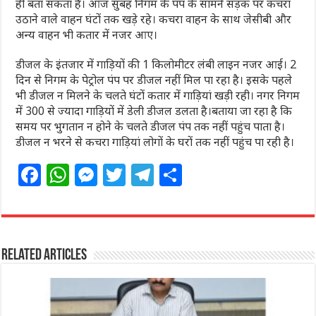
ही बता सकता है। आज सुबह निगम के पंप के सामने सड़क पर कचरा
उठाने वाले वाहन घंटों तक खड़े रहे। कचरा वाहन के साथ जेसीबी और
अन्य वाहन भी कतार में नजर आए।
डीजल के इंतजार में गाड़ियों की 1 किलोमीटर लंबी लाइन नजर आई। 2
दिन से निगम के पेट्रोल पंप पर डीजल नहीं मिल पा रहा है। इसके पहले
भी डीजल न मिलने के चलते घंटों कतार में गाड़ियां खड़ी रही। नगर निगम
में 300 से ज्यादा गाड़ियों में डेली डीजल डलता है।बताया जा रहा है कि
समय पर भुगतान न होने के चलते डीजल पंप तक नहीं पहुंच पाता है।
डीजल न भरने से कचरा गाड़ियां लोगों के घरों तक नहीं पहुंच पा रही है।
F
W
M
T
T
S
a
h
e
w
el
h
c
at
ss
itt
e
ar
e
s
e
e
g
e
Related Articles
b
A
n
r
ra
o
p
g
m
o
p
e