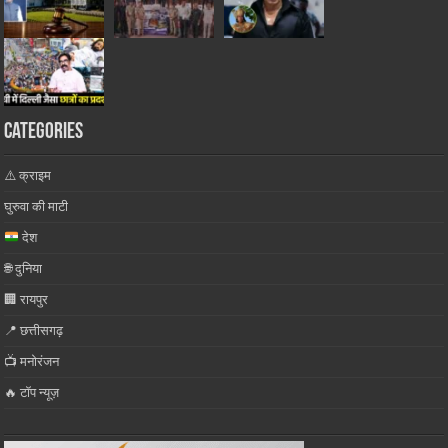
Categories
⚠️ क्राइम
घुरुवा की माटी
देश
🌐 दुनिया
🏢 रायपुर
📍 छत्तीसगढ़
📺 मनोरंजन
🔥 टॉप न्यूज़