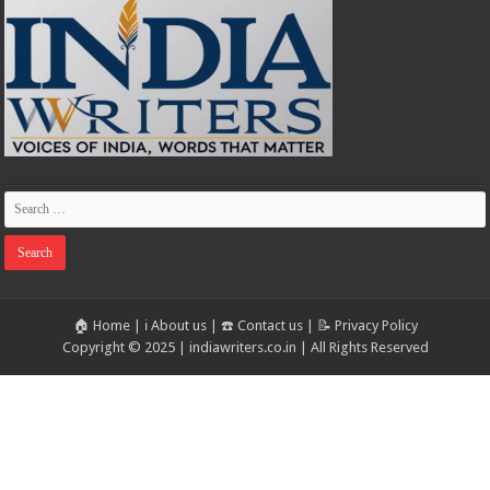
🏠 Home
|
ℹ️ About us
|
☎️ Contact us
|
📝 Privacy Policy
Copyright © 2025 | indiawriters.co.in | All Rights Reserved