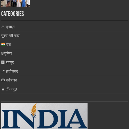
Categories
⚠️ क्राइम
घुरुवा की माटी
देश
🌐 दुनिया
🏢 रायपुर
📍 छत्तीसगढ़
📺 मनोरंजन
🔥 टॉप न्यूज़