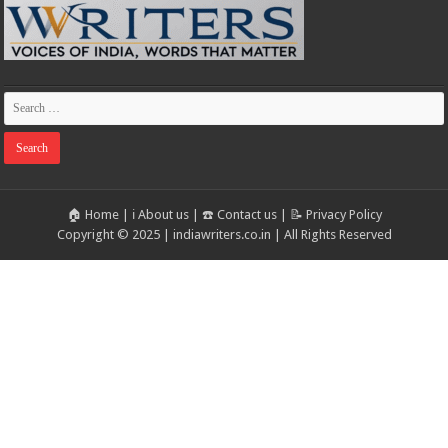
🏠 Home
|
ℹ️ About us
|
☎️ Contact us
|
📝 Privacy Policy
Copyright © 2025 | indiawriters.co.in | All Rights Reserved