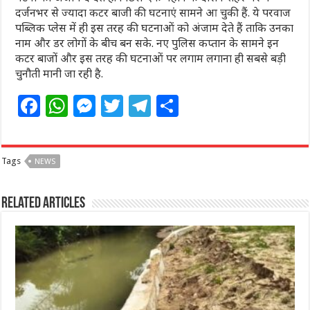
दर्जनभर से ज्यादा कटर बाजी की घटनाएं सामने आ चुकी हैं. ये परवाज
पब्‍ल‍िक प्‍लेस में ही इस तरह की घटनाओं को अंजाम देते हैं ताकि उनका
नाम और डर लोगों के बीच बन सके. नए पुलिस कप्तान के सामने इन
कटर बाजों और इस तरह की घटनाओं पर लगाम लगाना ही सबसे बड़ी
चुनौती मानी जा रही है.
F
W
M
T
T
S
a
h
e
w
el
h
c
at
ss
itt
e
ar
Tags
NEWS
e
s
e
e
g
e
b
A
n
r
ra
Related Articles
o
p
g
m
o
p
e
k
r