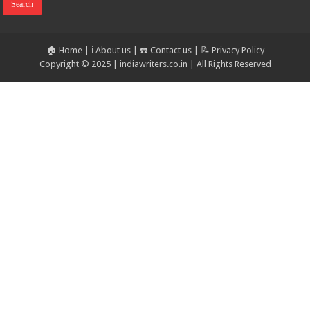
🏠 Home
|
ℹ️ About us
|
☎️ Contact us
|
📝 Privacy Policy
Copyright © 2025 | indiawriters.co.in | All Rights Reserved