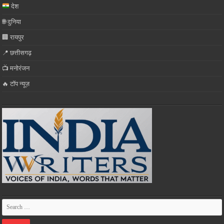
देश
🌐 दुनिया
🏢 रायपुर
📍 छत्तीसगढ़
📺 मनोरंजन
🔥 टॉप न्यूज़