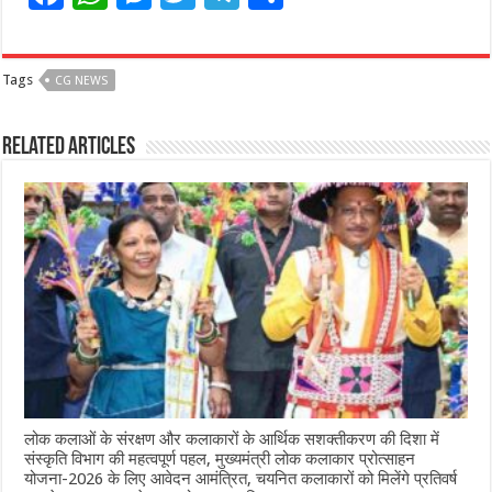
a
h
e
w
el
h
c
at
ss
itt
e
ar
Tags
CG NEWS
e
s
e
e
g
e
b
A
n
r
ra
Related Articles
o
p
g
m
o
p
e
k
r
लोक कलाओं के संरक्षण और कलाकारों के आर्थिक सशक्तीकरण की दिशा में
संस्कृति विभाग की महत्वपूर्ण पहल, मुख्यमंत्री लोक कलाकार प्रोत्साहन
योजना-2026 के लिए आवेदन आमंत्रित, चयनित कलाकारों को मिलेंगे प्रतिवर्ष