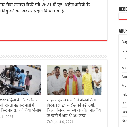
शानुसार सेवा समाप्त किये गये 2621 बी.एड. अर्हताधारियों के
Rec
को नियुक्ति का अवसर प्रदान किया गया है।
Arc
r
Au
Jul
Jun
Ma
Apr
Ma
Feb
e: महिला के जेवर लेकर
साइबर फ्राड मामले में बीजेपी नेता
Jan
ी, रास्ता पूछकर बातों में
गिरफ्तारः 21 करोड़ की बड़ी ठगी,
 फिर वारदात को दिया अंजाम
जिला पंचायत सदस्य जगदीश मालवीय
De
के खाते में आए थे 50 लाख
t 6, 2026
No
August 6, 2026