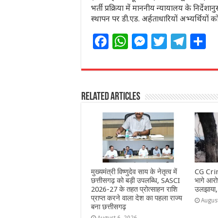
भर्ती प्रक्रिया में माननीय न्यायालय के निर्दे
स्थापन पर डी.एड. अर्हताधारियों अभ्यर्थियों 
F
W
M
T
T
S
a
h
e
w
el
h
c
at
ss
itt
e
a
e
s
e
e
g
e
Related Articles
b
A
n
r
ra
o
p
g
m
o
p
e
k
r
मुख्यमंत्री विष्णुदेव साय के नेतृत्व में
CG Crim
छत्तीसगढ़ को बड़ी उपलब्धि, SASCI
भागे आरोप
2026-27 के तहत प्रोत्साहन राशि
उलझाया,
प्राप्त करने वाला देश का पहला राज्य
Augus
बना छत्तीसगढ़
August 6, 2026