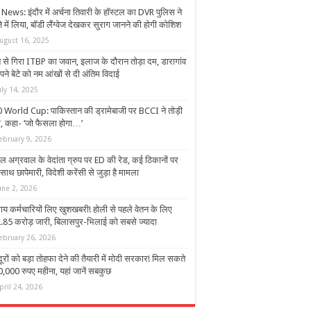
News: इंदौर में अर्चना तिवारी के हॉस्टल का DVR पुलिस ने
े में लिया, बॉडी लैंग्वेज देखकर सुराग जानने की होगी कोशिश
ugust 16, 2025
ेन से गिरा ITBP का जवान, इलाज के दौरान तोड़ा दम, डारागांव
पने बेटे को नम आंखों से दी अंतिम विदाई
uly 14, 2025
 World Cup: पाकिस्तान की ड्रामेबाजी पर BCCI ने तोड़ी
्पी, कहा- ‘जो फैसला होगा…’
ebruary 9, 2026
ल अग्रवाल के वेदांता ग्रुप पर ED की रेड, कई ठिकानों पर
ाथ छापेमारी, विदेशी करेंसी से जुड़ा है मामला
une 2, 2026
ाय कर्मचारियों लिए खुशखबरी! होली से पहले वेतन के लिए
.85 करोड़ जारी, बिलासपुर-भिलाई को सबसे ज्यादा
ebruary 26, 2026
रों को बड़ा तोहफा देने की तैयारी में मोदी सरकार! मिल सकते
10,000 रुपए महीना, यहां जानें सबकुछ
pril 24, 2026