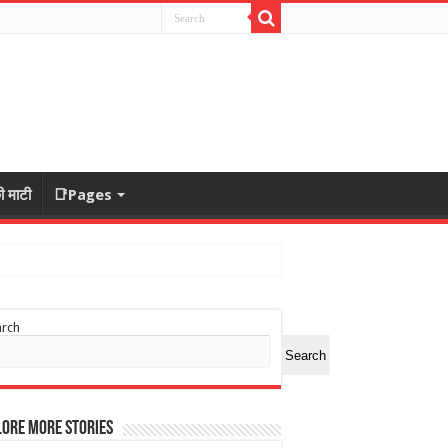
ी माटी
📑Pages
arch
Search
ore More Stories