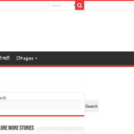
ी माटी
📑Pages
arch
Search
ore More Stories