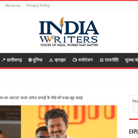
About us
Privacy Policy
📍 छत्तीसगढ़
🌐 दुनिया
⚠️ क्राइम
📺 मनोरंजन
⚖️ राजनीति
घुरुवा क
जय का अंदाज़? काले-सफेद कपड़ों के पीछे की वजह खुद बताई
Se
Expl