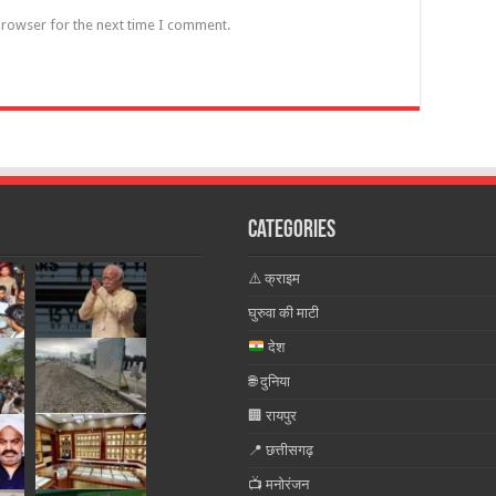
browser for the next time I comment.
Categories
⚠️ क्राइम
घुरुवा की माटी
देश
🌐 दुनिया
🏢 रायपुर
📍 छत्तीसगढ़
📺 मनोरंजन