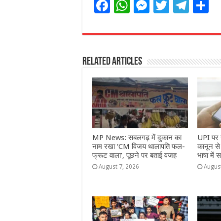
F
W
M
T
T
S
a
h
e
w
el
h
c
at
ss
itt
e
a
e
s
e
e
g
e
Related Articles
b
A
n
r
ra
o
p
g
m
o
p
e
k
r
MP News: सबलगढ़ में दुकान का
UPI पर च
नाम रखा ‘CM विजय थालापति फल-
कानून स
फ्रूट वाला’, पूछने पर बताई वजह
भाषा में स
August 7, 2026
Augus