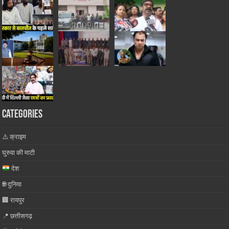
Categories
⚠️ क्राइम
घुरुवा की माटी
देश
🌐 दुनिया
🏢 रायपुर
📍 छत्तीसगढ़