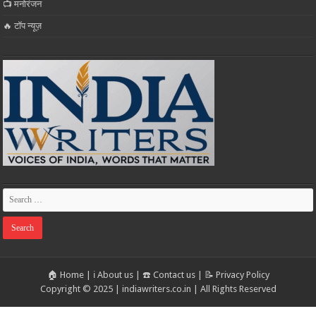
📺 मनोरंजन
🔥 टॉप न्यूज़
🏠 Home
|
ℹ️ About us
|
☎️ Contact us
|
📝 Privacy Policy
Copyright © 2025 | indiawriters.co.in | All Rights Reserved