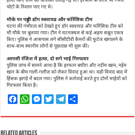
चोटों के निशान पाए गए थे।
मौके पर पहुंची डॉग स्क्वायड और फॉरेंसिक टीम
घटना की गंभीरता को देखते हुए डॉग स्क्वायड और फॉरेंसिक टीम को
भी मौके पर बुलाया गया। टीम ने घटनास्थल से कई अहम सबूत एकत्र
किए। पुलिस ने आसपास लगे सीसीटीवी कैमरों की फुटेज खंगालने के
साथ-साथ स्थानीय लोगों से पूछताछ भी शुरू की।
आपसी रंजिश में हत्या, दो सगे भाई गिरफ्तार
पुलिस जांच में सामने आया है कि इरफान बघीरा और नदीम खान, नईम
खान के बीच गाली-गलौज को लेकर विवाद हुआ था। यही विवाद बाद में
हिंसक झगड़े में बदल गया। पुलिस ने कार्रवाई करते हुए दोनों भाईयों को
गिरफ्तार किया है।
F
W
M
T
T
S
a
h
e
w
el
h
c
at
ss
itt
e
ar
e
s
e
e
g
e
Related Articles