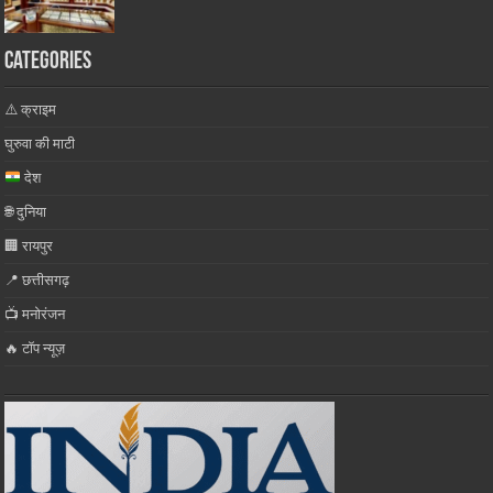
Categories
⚠️ क्राइम
घुरुवा की माटी
देश
🌐 दुनिया
🏢 रायपुर
📍 छत्तीसगढ़
📺 मनोरंजन
🔥 टॉप न्यूज़