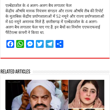
एल्बेंडाजोल के 4 अलग-अलग बैच लगातार फेल
केंद्रीय औषधि मानक नियंत्रण संगठन और राज्य औषधि लैब की रिपोर्ट
के मुताबिक केंद्रीय प्रयोगशालाओं में 52 नमूने और राज्य प्रयोगशालाओं
में 60 नमूने अमानक मिले हैं. छत्तीसगढ़ में एल्बेंडाजोल के 4 अलग-
अलग बैच लगातार फेल पाए गए हैं. इन बैचों का निर्माण एएफएफवाई
पैरेंटेरल्स कंपनी ने किया था.
F
W
M
T
T
S
a
h
e
w
el
h
c
at
ss
itt
e
ar
e
s
e
e
g
e
Related Articles
b
A
n
r
ra
o
p
g
m
o
p
e
k
r