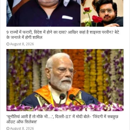
9 राज्‍यों में फरारी, व‍िदेश में होने का दावा? आख‍िर कहां है शाइस्‍ता परवीन? बेटे
के जनाजे में होगी शामिल
August 8, 2026
‘चुनौतियां आती हैं तो मौके भी…’, दिल्ली-IIT में मोदी बोले- ‘जिंदगी में सबकुछ
ऑउट ऑफ सिलेबस’
August 8, 2026