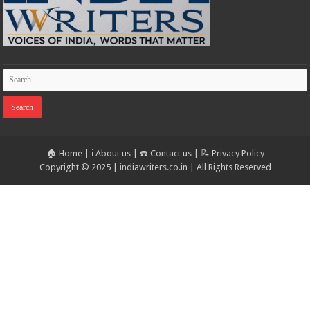
🏠 Home
|
ℹ️ About us
|
☎️ Contact us
|
📝 Privacy Policy
Copyright © 2025 | indiawriters.co.in | All Rights Reserved