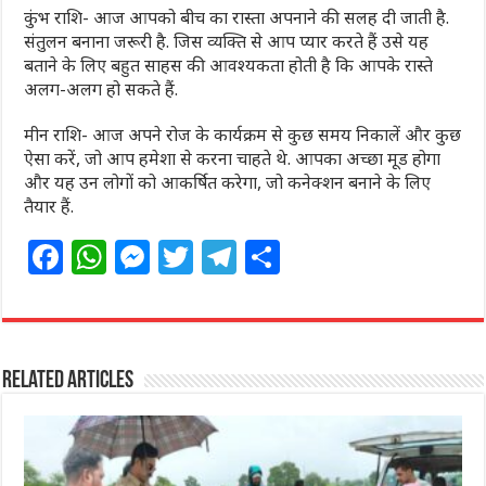
कुंभ राशि- आज आपको बीच का रास्ता अपनाने की सलह दी जाती है.
संतुलन बनाना जरूरी है. जिस व्यक्ति से आप प्यार करते हैं उसे यह
बताने के लिए बहुत साहस की आवश्यकता होती है कि आपके रास्ते
अलग-अलग हो सकते हैं.
मीन राशि- आज अपने रोज के कार्यक्रम से कुछ समय निकालें और कुछ
ऐसा करें, जो आप हमेशा से करना चाहते थे. आपका अच्छा मूड होगा
और यह उन लोगों को आकर्षित करेगा, जो कनेक्शन बनाने के लिए
तैयार हैं.
F
W
M
T
T
S
a
h
e
w
el
h
c
at
ss
itt
e
ar
e
s
e
e
g
e
Related Articles
b
A
n
r
ra
o
p
g
m
o
p
e