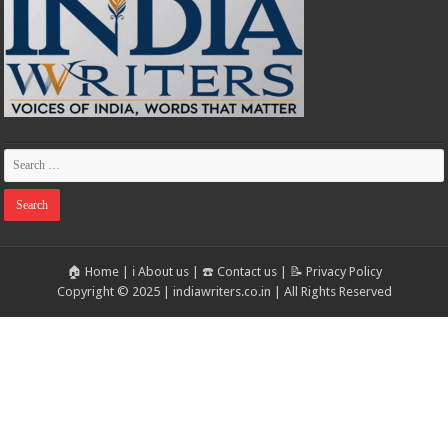
🏠 Home
|
ℹ️ About us
|
☎️ Contact us
|
📝 Privacy Policy
Copyright © 2025 | indiawriters.co.in | All Rights Reserved