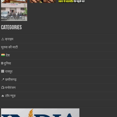
Categories
⚠️ क्राइम
घुरुवा की माटी
देश
🌐 दुनिया
🏢 रायपुर
📍 छत्तीसगढ़
📺 मनोरंजन
🔥 टॉप न्यूज़