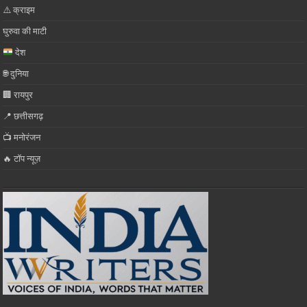
⚠️ क्राइम
घुरुवा की माटी
देश
🌐 दुनिया
🏢 रायपुर
📍 छत्तीसगढ़
📺 मनोरंजन
🔥 टॉप न्यूज़