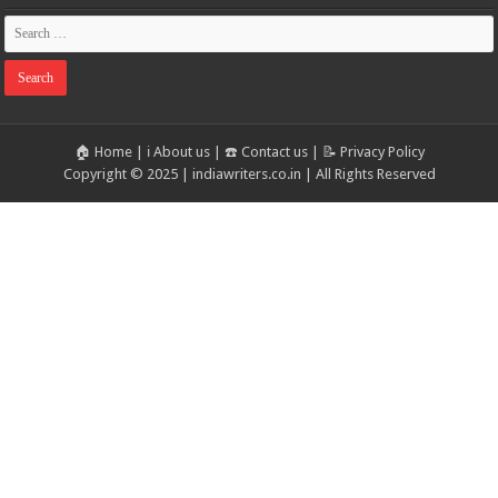
🏠 Home
|
ℹ️ About us
|
☎️ Contact us
|
📝 Privacy Policy
Copyright © 2025 | indiawriters.co.in | All Rights Reserved