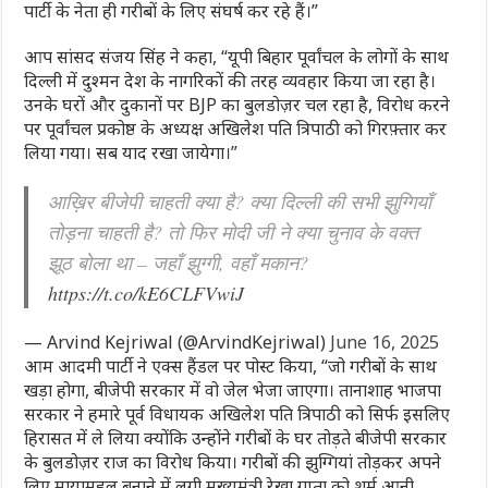
पार्टी के नेता ही गरीबों के लिए संघर्ष कर रहे हैं।”
आप सांसद संजय सिंह ने कहा, “यूपी बिहार पूर्वांचल के लोगों के साथ
दिल्ली में दुश्मन देश के नागरिकों की तरह व्यवहार किया जा रहा है।
उनके घरों और दुकानों पर BJP का बुलडोज़र चल रहा है, विरोध करने
पर पूर्वांचल प्रकोष्ठ के अध्यक्ष अखिलेश पति त्रिपाठी को गिरफ़्तार कर
लिया गया। सब याद रखा जायेगा।”
आख़िर बीजेपी चाहती क्या है? क्या दिल्ली की सभी झुग्गियाँ
तोड़ना चाहती है? तो फिर मोदी जी ने क्या चुनाव के वक्त
झूठ बोला था – जहाँ झुग्गी, वहाँ मकान?
https://t.co/kE6CLFVwiJ
— Arvind Kejriwal (@ArvindKejriwal)
June 16, 2025
आम आदमी पार्टी ने एक्स हैंडल पर पोस्ट किया, “जो गरीबों के साथ
खड़ा होगा, बीजेपी सरकार में वो जेल भेजा जाएगा। तानाशाह भाजपा
सरकार ने हमारे पूर्व विधायक अखिलेश पति त्रिपाठी को सिर्फ इसलिए
हिरासत में ले लिया क्योंकि उन्होंने गरीबों के घर तोड़ते बीजेपी सरकार
के बुलडोज़र राज का विरोध किया। गरीबों की झुग्गियां तोड़कर अपने
लिए मायामहल बनाने में लगी मुख्यमंत्री रेखा गुप्ता को शर्म आनी