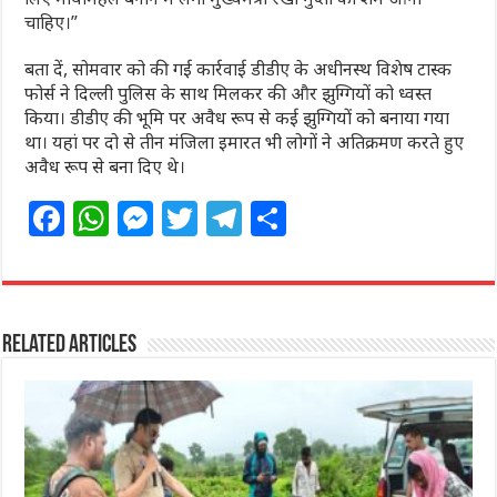
चाहिए।”
बता दें, सोमवार को की गई कार्रवाई डीडीए के अधीनस्थ विशेष टास्क
फोर्स ने दिल्ली पुलिस के साथ मिलकर की और झुग्गियों को ध्वस्त
किया। डीडीए की भूमि पर अवैध रूप से कई झुग्गियों को बनाया गया
था। यहां पर दो से तीन मंजिला इमारत भी लोगों ने अतिक्रमण करते हुए
अवैध रूप से बना दिए थे।
F
W
M
T
T
S
a
h
e
w
el
h
c
at
ss
itt
e
ar
e
s
e
e
g
e
Related Articles
b
A
n
r
ra
o
p
g
m
o
p
e
k
r