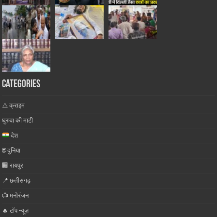
Categories
⚠️ क्राइम
घुरुवा की माटी
देश
🌐 दुनिया
🏢 रायपुर
📍 छत्तीसगढ़
📺 मनोरंजन
🔥 टॉप न्यूज़