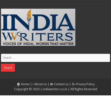
🏠 Home
|
ℹ️ About us
|
☎️ Contact us
|
📝 Privacy Policy
Copyright © 2025 | indiawriters.co.in | All Rights Reserved