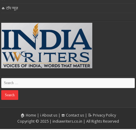
🔥 टॉप न्यूज़
🏠 Home
|
ℹ️ About us
|
☎️ Contact us
|
📝 Privacy Policy
Copyright © 2025 | indiawriters.co.in | All Rights Reserved