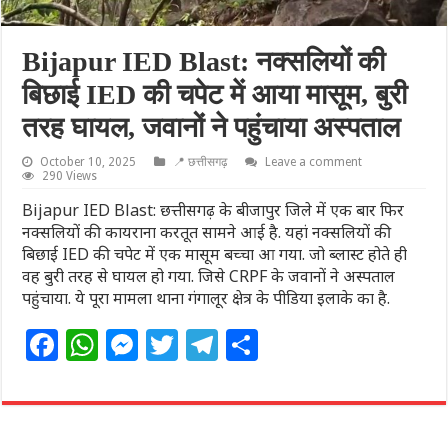
Bijapur IED Blast: नक्सलियों की
बिछाई IED की चपेट में आया मासूम, बुरी
तरह घायल, जवानों ने पहुंचाया अस्पताल
October 10, 2025
📍 छत्तीसगढ़
Leave a comment
290 Views
Bijapur IED Blast: छत्तीसगढ़ के बीजापुर जिले में एक बार फिर
नक्सलियों की कायराना करतूत सामने आई है. यहां नक्सलियों की
बिछाई IED की चपेट में एक मासूम बच्चा आ गया. जो ब्लास्ट होते ही
वह बुरी तरह से घायल हो गया. जिसे CRPF के जवानों ने अस्पताल
पहुंचाया. ये पूरा मामला थाना गंगालूर क्षेत्र के पीडिया इलाके का है.
F
W
M
T
T
S
a
h
e
w
el
h
c
at
ss
itt
e
ar
e
s
e
e
g
e