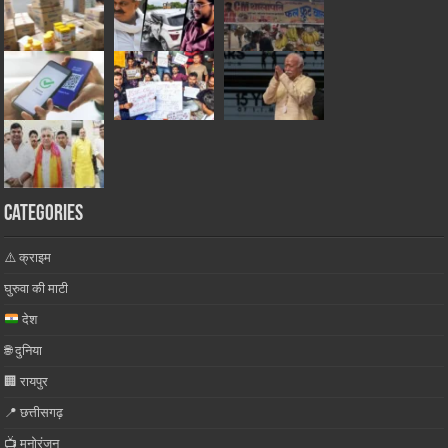
Categories
⚠️ क्राइम
घुरुवा की माटी
देश
🌐 दुनिया
🏢 रायपुर
📍 छत्तीसगढ़
📺 मनोरंजन