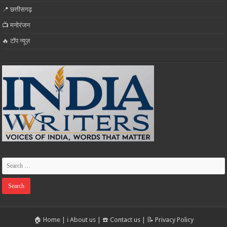
📍 छत्तीसगढ़
📺 मनोरंजन
🔥 टॉप न्यूज़
🏠 Home
|
ℹ️ About us
|
☎️ Contact us
|
📝 Privacy Policy