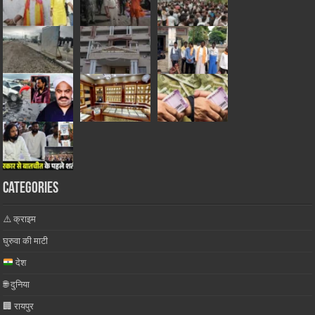
Categories
⚠️ क्राइम
घुरुवा की माटी
देश
🌐 दुनिया
🏢 रायपुर