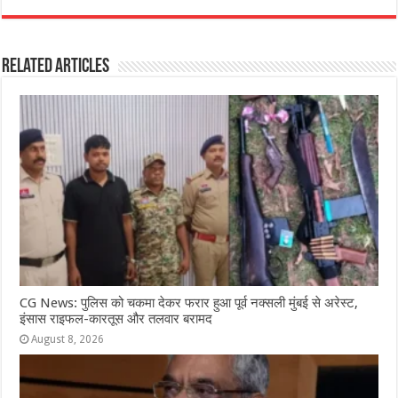
c
at
ss
itt
e
ar
e
s
e
e
g
e
Related Articles
b
A
n
r
ra
o
p
g
m
o
p
e
k
r
CG News: पुलिस को चकमा देकर फरार हुआ पूर्व नक्सली मुंबई से अरेस्ट,
इंसास राइफल-कारतूस और तलवार बरामद
August 8, 2026