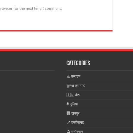
browser for the next time I comment.
Categories
⚠️ क्राइम
घुरुवा की माटी
🇮🇳 देश
🌐 दुनिया
🏢 रायपुर
📍 छत्तीसगढ़
📺 मनोरंजन