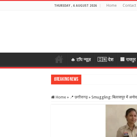
Home
Contact
THURSDAY , 6 AUGUST 2026
🔥 टॉप न्यूज़
🇮🇳 देश
🏢 रायपुर
Breaking News
JPSC आंदोलन पर बो
Home
»
📍 छत्तीसगढ़
»
Smuggling: बिलासपुर में अनोखी 