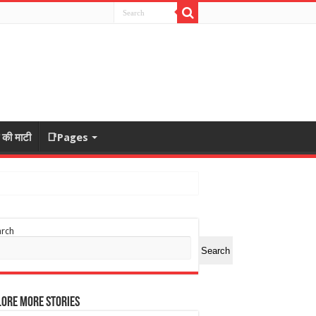
ा की माटी
📑Pages
arch
Search
ore More Stories