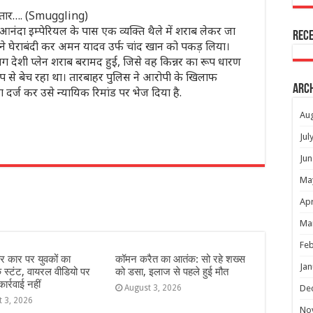
्तार…. (Smuggling)
आनंदा इम्पेरियल के पास एक व्यक्ति थैले में शराब लेकर जा
Rec
म ने घेराबंदी कर अमन यादव उर्फ चांद खान को पकड़ लिया।
 देशी प्लेन शराब बरामद हुई, जिसे वह किन्नर का रूप धारण
प से बेच रहा था। तारबाहर पुलिस ने आरोपी के खिलाफ
Arc
र्ज कर उसे न्यायिक रिमांड पर भेज दिया है.
Au
Jul
Jun
r
Ma
Apr
Ma
Feb
ार कार पर युवकों का
कॉमन करैत का आतंक: सो रहे शख्स
Jan
स्टंट, वायरल वीडियो पर
को डसा, इलाज से पहले हुई मौत
र्रवाई नहीं
August 3, 2026
De
t 3, 2026
No