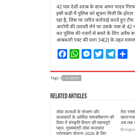
42 पाव देशी शराब के साथ अमन यादव गिरफ
इसी कड़ी में पुलिस को सूचना मिली कि होटल 
रहा है, जिस पर त्वरित कार्रवाई करते हुए टी
आरोपी की तलाशी लेने पर उसके पास से 42 नग
कर पुलिस की नजरों से बचने के लिए अवैध रू
आबकारी एक्ट की धारा 34(2) के तहत मामला द
F
W
M
T
T
S
a
h
e
w
el
h
c
at
ss
itt
e
a
Tags
CG NEWS
e
s
e
e
g
e
b
A
n
r
ra
Related Articles
o
p
g
m
o
p
e
लोक कलाओं के संरक्षण और
तेज रफ्त
कलाकारों के आर्थिक सशक्तीकरण की
खतरनाक 
k
r
दिशा में संस्कृति विभाग की महत्वपूर्ण
अब तक का
पहल, मुख्यमंत्री लोक कलाकार
Augus
प्रोत्साहन योजना-2026 के लिए