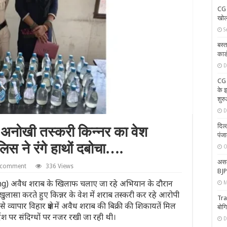
CG 
खोल
S
बस्त
कार्
D
CG 
के इ
शुर
D
दिल
 अनोखी तस्करी किन्नर का वेश
पंज
िस ने रंगे हाथों दबोचा….
O
असम 
a comment
336 Views
BJP 
ggling) अवैध शराब के खिलाफ चलाए जा रहे अभियान के दौरान
M
खुलासा करते हुए किन्नर के वेश में शराब तस्करी कर रहे आरोपी
Tra
यापार विहार क्षेत्र में अवैध शराब की बिक्री की शिकायतें मिल
बोग
्देश पर संदिग्धों पर नजर रखी जा रही थी।
D