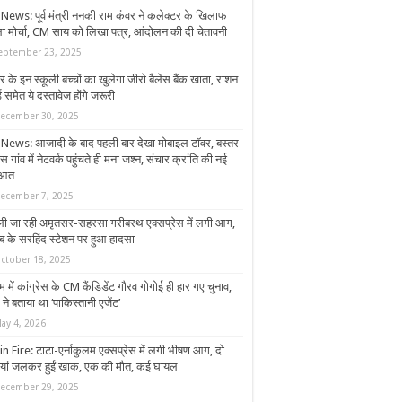
News: पूर्व मंत्री ननकी राम कंवर ने कलेक्टर के खिलाफ
ा मोर्चा, CM साय को लिखा पत्र, आंदोलन की दी चेतावनी
eptember 23, 2025
र के इन स्कूली बच्चों का खुलेगा जीरो बैलेंस बैंक खाता, राशन
ड समेत ये दस्तावेज होंगे जरूरी
ecember 30, 2025
News: आजादी के बाद पहली बार देखा मोबाइल टॉवर, बस्तर
स गांव में नेटवर्क पहुंचते ही मना जश्न, संचार क्रांति की नई
ुआत
ecember 7, 2025
्ली जा रही अमृतसर-सहरसा गरीबरथ एक्सप्रेस में लगी आग,
ाब के सरहिंद स्टेशन पर हुआ हादसा
ctober 18, 2025
में कांग्रेस के CM कैंड‍िडेंट गौरव गोगोई ही हार गए चुनाव,
ने बताया था ‘पाकिस्‍तानी एजेंट’
ay 4, 2026
in Fire: टाटा-एर्नाकुलम एक्सप्रेस में लगी भीषण आग, दो
ियां जलकर हुईं खाक, एक की मौत, कई घायल
ecember 29, 2025