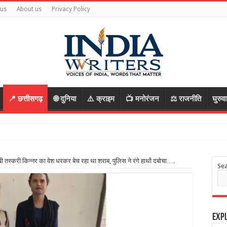
 us
About us
Privacy Policy
📍 छत्तीसगढ़
🌐 दुनिया
⚠️ क्राइम
📺 मनोरंजन
⚖️ राजनीति
घुरुव
तस्करी किन्नर का वेश धरकर बेच रहा था शराब, पुलिस ने रंगे हाथों दबोचा….
Se
Expl