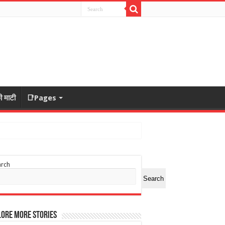
ी माटी
📑Pages
arch
Search
ore More Stories