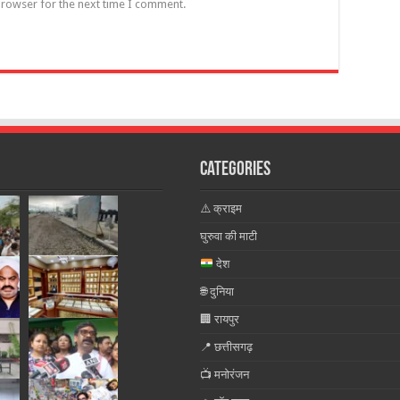
browser for the next time I comment.
Categories
⚠️ क्राइम
घुरुवा की माटी
देश
🌐 दुनिया
🏢 रायपुर
📍 छत्तीसगढ़
📺 मनोरंजन