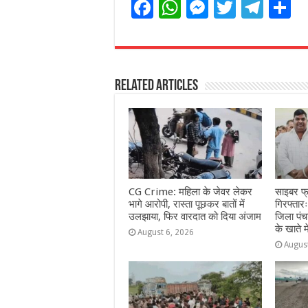
F
W
M
T
T
S
a
h
e
w
el
h
c
at
ss
itt
e
a
e
s
e
e
g
e
Related Articles
b
A
n
r
ra
o
p
g
m
o
p
e
k
r
CG Crime: महिला के जेवर लेकर
साइबर फ्र
भागे आरोपी, रास्ता पूछकर बातों में
गिरफ्तार
उलझाया, फिर वारदात को दिया अंजाम
जिला पं
के खाते 
August 6, 2026
Augus