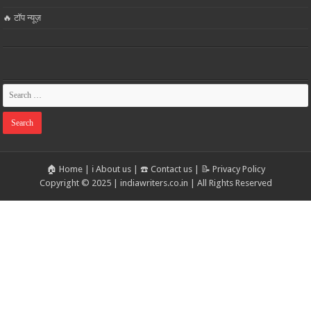
🔥 टॉप न्यूज़
🏠 Home
|
ℹ️ About us
|
☎️ Contact us
|
📝 Privacy Policy
Copyright © 2025 | indiawriters.co.in | All Rights Reserved