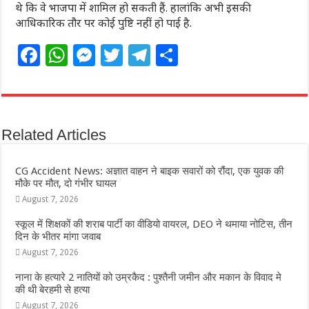
थे कि वे भाजपा में शामिल हो सकती हैं. हालांकि अभी इसकी
आधिकारिक तौर पर कोई पुष्टि नहीं हो पाई है.
F
W
M
T
T
S
a
h
e
w
el
h
c
at
ss
itt
e
ar
e
s
e
e
g
e
Related Articles
b
A
n
r
ra
o
p
g
m
CG Accident News: अज्ञात वाहन ने बाइक सवारों को रौंदा, एक युवक की
o
p
e
मौके पर मौत, दो गंभीर घायल
August 7, 2026
k
r
स्कूल में शिक्षकों की शराब पार्टी का वीडियो वायरल, DEO ने थमाया नोटिस, तीन
दिन के भीतर मांगा जवाब
August 7, 2026
नाना के हत्यारे 2 नातियों को उम्रकैद : पुश्तैनी जमीन और मकान के विवाद मे
की थी बेरहमी से हत्या
August 7, 2026