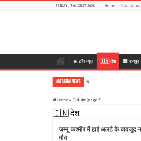
Home
Contact us
FRIDAY , 7 AUGUST 2026
🔥 टॉप न्यूज़
🇮🇳 देश
🏢 रायपुर
Breaking News
स्कूल में शिक्षकों की श
Home
»
🇮🇳 देश (page 5)
🇮🇳 देश
जम्मू-कश्मीर में हाई अलर्ट के बावजूद 
मौत