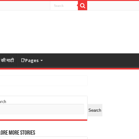
ा की माटी
📑Pages
arch
Search
ore More Stories