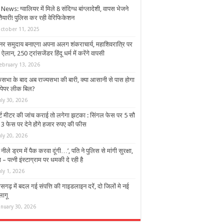
ews: ग्वालियर में मिले 8 संदिग्ध बांग्लादेशी, वापस भेजने
तैयारी! पुलिस कर रही वेरिफिकेशन
ctober 11, 2025
्नर समुदाय बनाएगा अपना अलग शंकराचार्य, महाशिवरात्रि पर
 ऐलान, 250 ट्रांसजेंडर हिंदू धर्म में करेंगे वापसी
ebruary 13, 2026
सभा के बाद अब राज्यसभा की बारी, क्या आसानी से पास होगा
ी पेपर लीक बिल?
uly 30, 2026
ार्ट मीटर की जांच कराई तो लगेगा झटका : सिंगल फेस पर 5 सौ
3 फेस पर देने होंगे हजार रुपए की फीस
uly 20, 2026
े नीले ड्रम में पैक करवा दूंगी…’, पति ने पुलिस से मांगी सुरक्षा,
 – पत्नी इंस्टाग्राम पर धमकी दे रही है
uly 1, 2026
ीसगढ़ में बदल गई संपत्ति की गाइडलाइन दरें, दो जिलों मे नई
 लागू
anuary 30, 2026