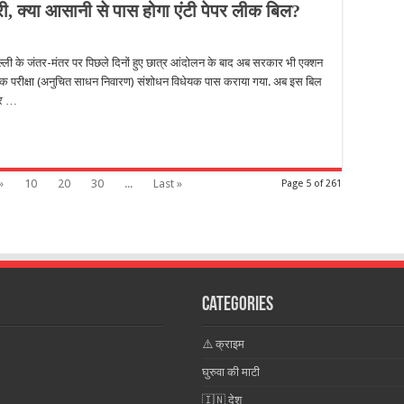
, क्या आसानी से पास होगा एंटी पेपर लीक बिल?
ी के जंतर-मंतर पर पिछले द‍िनों हुए छात्र आंदोलन के बाद अब सरकार भी एक्‍शन
 ‘लोक परीक्षा (अनुचित साधन निवारण) संशोधन विधेयक पास कराया गया. अब इस ब‍िल
वार …
»
10
20
30
...
Last »
Page 5 of 261
Categories
⚠️ क्राइम
घुरुवा की माटी
🇮🇳 देश