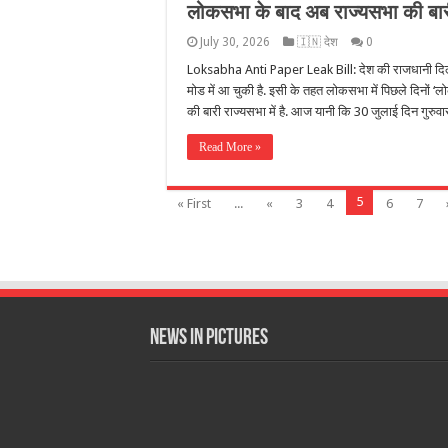
लोकसभा के बाद अब राज्यसभा की बारी
July 30, 2026
🇮🇳 देश
0
Loksabha Anti Paper Leak Bill: देश की राजधानी दिल्‍ल
मोड में आ चुकी है. इसी के तहत लोकसभा में प‍िछले द‍िनों
की बारी राज्‍यसभा में है. आज यानी कि 30 जुलाई दिन गुरु
Read More »
5
« First
...
«
3
4
6
7
News in Pictures