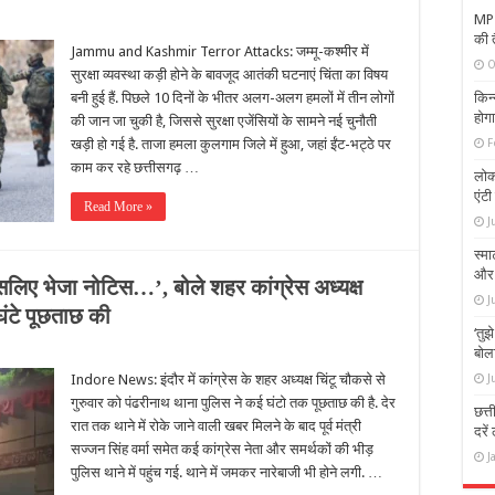
MP N
की 
Jammu and Kashmir Terror Attacks: जम्मू-कश्मीर में
O
सुरक्षा व्यवस्था कड़ी होने के बावजूद आतंकी घटनाएं चिंता का विषय
बनी हुई हैं. पिछले 10 दिनों के भीतर अलग-अलग हमलों में तीन लोगों
किन
होगा
की जान जा चुकी है, जिससे सुरक्षा एजेंसियों के सामने नई चुनौती
खड़ी हो गई है. ताजा हमला कुलगाम जिले में हुआ, जहां ईंट-भट्ठे पर
F
काम कर रहे छत्तीसगढ़ …
लोक
एंट
Read More »
J
स्म
और 
िए भेजा नोट‍िस…’, बोले शहर कांग्रेस अध्‍यक्ष
J
 घंटे पूछताछ की
‘तुझ
बोला
Indore News: इंदौर में कांग्रेस के शहर अध्‍यक्ष चिंटू चौकसे से
J
गुरुवार को पंढरीनाथ थाना पुलिस ने कई घंटो तक पूछताछ की है. देर
छत्त
रात तक थाने में रोके जाने वाली खबर मिलने के बाद पूर्व मंत्री
दरें
सज्जन सिंह वर्मा समेत कई कांग्रेस नेता और समर्थकों की भीड़
J
पुलिस थाने में पहुंच गई. थाने में जमकर नारेबाजी भी होने लगी. …