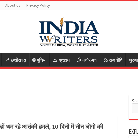
About us
Privacy Policy
📍 छत्तीसगढ़
🌐 दुनिया
⚠️ क्राइम
📺 मनोरंजन
⚖️ राजनीति
घुरुव
Se
नहीं थम रहे आतंकी हमले, 10 दिनों में तीन लोगों की
Expl