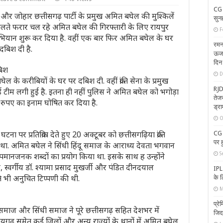
CG 
ष और जोहार छत्तीसगढ़ पार्टी के प्रमुख अमित बघेल की मुश्किलें
सुनह
े चलते फरार चल रहे अमित बघेल की गिरफ्तारी के लिए रायपुर
F
भियान शुरू कर दिया है. वहीं एक बार फिर अमित बघेल के घर
रमन
दबिश दी है.
ऊर्ज
दिन 
बिश
D
बघेल के करीबियों के घर पर दबिश दी. वहीं क्रांति सेना के प्रमुख
RJD-
ीम लगी हुई है. इतना ही नहीं पुलिस ने अमित बघेल को भगोड़ा
तेजस
 रुपए का इनाम घोषित कर दिया है.
ड्रा
O
टना पर प्रतिक्रिया देते हुए 20 अक्टूबर को छत्तीसगढ़िया क्रांति
CG 
पर 
 था. अमित बघेल ने सिंधी हिंदू समाज के आराध्य देवता भगवान
S
मानजनक शब्दों का प्रयोग किया था. इसके साथ ह उन्होंने
स्वर्गीय डॉ. श्यामा प्रसाद मुखर्जी और पंडित दीनदयाल
IPL
रति भी अनुचित टिप्पणी की थी.
के ल
M
प्र
माज और सिंधी समाज ने पूरे छत्तीसगढ़ सहित देशभर में
जिद 
 रायगढ़ समेत कई जिलों और अन्य राज्यों के थानों में अमित बघेल