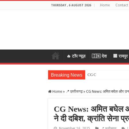
Home
Contact
THURSDAY , 6 AUGUST 2026
🔥 टॉप न्यूज़
🇮🇳 देश
🏢 रायपुर
Breaking News
CG Crime: महिला के जेवर ले
Home
»
📍 छत्तीसगढ़
»
CG News: अमित बघेल और उनके कर
CG News: अमित बघेल और
ने दी दबिश, क्रांति सेना प
November 16, 2025
📍 छत्तीसगढ़