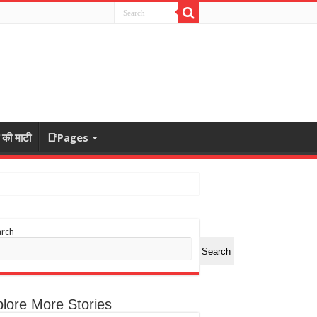
ा की माटी
📑Pages
arch
Search
lore More Stories