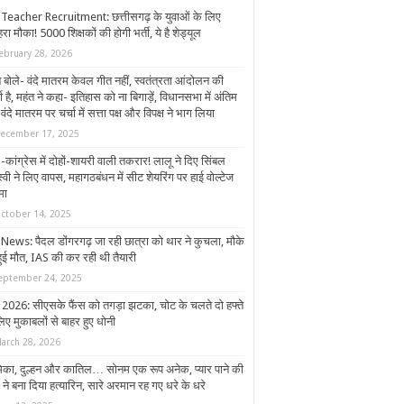
Teacher Recruitment: छत्तीसगढ़ के युवाओं के लिए
रा मौका! 5000 शिक्षकों की होगी भर्ती, ये है शेड्यूल
ebruary 28, 2026
 बोले- वंदे मातरम केवल गीत नहीं, स्वतंत्रता आंदोलन की
ा है, महंत ने कहा- इतिहास को ना बिगाड़ें, विधानसभा में अंतिम
वंदे मातरम पर चर्चा में सत्ता पक्ष और विपक्ष ने भाग लिया
ecember 17, 2025
कांग्रेस में दोहों-शायरी वाली तकरार! लालू ने दिए सिंबल
्वी ने लिए वापस, महागठबंधन में सीट शेयरिंग पर हाई वोल्टेज
मा
ctober 14, 2025
News: पैदल डोंगरगढ़ जा रही छात्रा को थार ने कुचला, मौके
हुई मौत, IAS की कर रही थी तैयारी
eptember 24, 2025
 2026: सीएसके फैंस को तगड़ा झटका, चोट के चलते दो हफ्ते
िए मुकाबलों से बाहर हुए धोनी
arch 28, 2026
ेमिका, दुल्हन और कातिल… सोनम एक रूप अनेक, प्यार पाने की
ने बना दिया हत्यारिन, सारे अरमान रह गए धरे के धरे