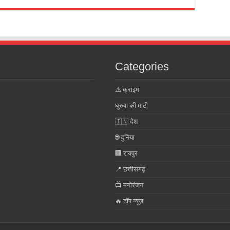
Categories
⚠️ क्राइम
घुरुवा की माटी
🇮🇳 देश
🌐 दुनिया
🏢 रायपुर
📍 छत्तीसगढ़
📺 मनोरंजन
🔥 टॉप न्यूज़