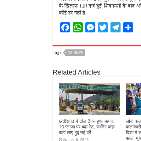
के खिलाफ FIR दर्ज हुईं. शिकायतों के बाद अम
कोई डर नहीं है.
F
W
M
T
T
S
a
h
e
w
el
h
c
at
ss
itt
e
a
Tags
CG NEWS
e
s
e
e
g
e
b
A
n
r
ra
Related Articles
o
p
g
m
o
p
e
k
r
छत्तीसगढ़ में टोल टैक्स हुआ महंगा,
लोक कला
10 प्लाजा पर बढ़ा रेट, जानिए कहां-
कलाकारो
कहां लागू हुईं नई दरें
दिशा में स
पहल, मुख
August 6, 2026