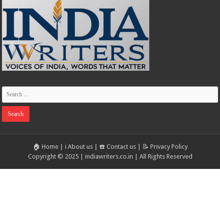
🏠 Home
|
ℹ️ About us
|
☎️ Contact us
|
📝 Privacy Policy
Copyright © 2025 | indiawriters.co.in | All Rights Reserved