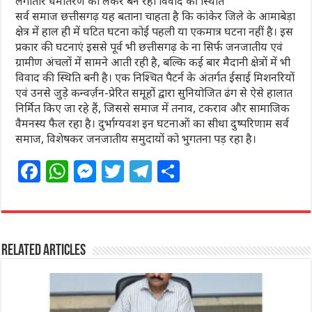
लगातार धर्मांतरण को लेकर बन रही विवाद की स्थिति
सर्व समाज छत्तीसगढ़ यह बताना चाहता है कि कांकेर जिले के आमाबेड़ा
क्षेत्र में हाल ही में घटित घटना कोई पहली या एकमात्र घटना नहीं है। इस
प्रकार की घटनाएं इससे पूर्व भी छत्तीसगढ़ के ना सिर्फ जनजातीय एवं
ग्रामीण अंचलों में सामने आती रही है, बल्कि कई बार मैदानी क्षेत्रों में भी
विवाद की स्थिति बनी है। एक निश्चित पैटर्न के अंतर्गत ईसाई मिशनरियों
एवं उनसे जुड़े कन्वर्ज़न-प्रेरित समूहों द्वारा सुनियोजित ढंग से ऐसे हालात
निर्मित किए जा रहे हैं, जिससे समाज में तनाव, टकराव और सामाजिक
वैमनस्य फैल रहा है। दुर्भाग्यवश इन घटनाओं का सीधा दुष्परिणाम सर्व
समाज, विशेषकर जनजातीय समुदायों को भुगतना पड़ रहा है।
F
W
M
T
T
S
a
h
e
w
el
h
c
at
ss
itt
e
ar
e
s
e
e
g
e
Related Articles
b
A
n
r
ra
o
p
g
m
o
p
e