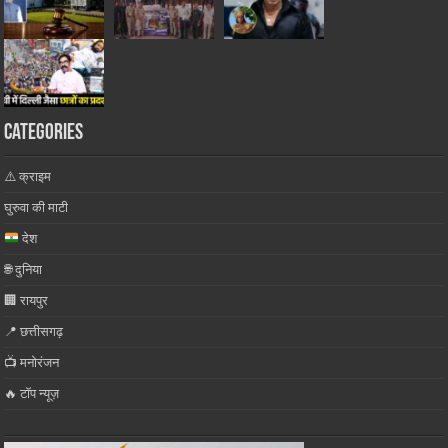
Categories
⚠️ क्राइम
घुरुवा की माटी
देश
🌐 दुनिया
🏢 रायपुर
📍 छत्तीसगढ़
📺 मनोरंजन
🔥 टॉप न्यूज़