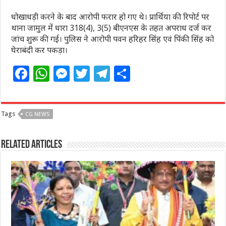
धोखाधड़ी करने के बाद आरोपी फरार हो गए थे। प्रार्थिया की रिपोर्ट पर
थाना जामुल में धारा 318(4), 3(5) बीएनएस के तहत अपराध दर्ज कर
जांच शुरू की गई। पुलिस ने आरोपी पवन हरिहर सिंह एवं पिंकी सिंह को
घेराबंदी कर पकड़ा।
F
W
M
T
T
S
a
h
e
w
el
h
c
at
ss
itt
e
ar
Tags
CG NEWS
e
s
e
e
g
e
b
A
n
r
ra
Related Articles
o
p
g
m
o
p
e
k
r