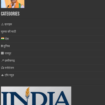
Categories
⚠️ क्राइम
घुरुवा की माटी
देश
🌐 दुनिया
🏢 रायपुर
📍 छत्तीसगढ़
📺 मनोरंजन
🔥 टॉप न्यूज़