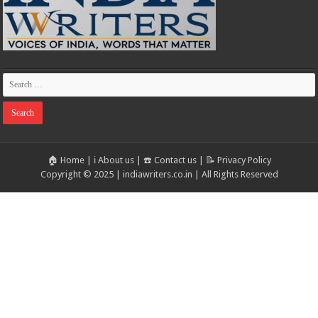
🏠 Home
|
ℹ️ About us
|
☎️ Contact us
|
📝 Privacy Policy
Copyright © 2025 | indiawriters.co.in | All Rights Reserved