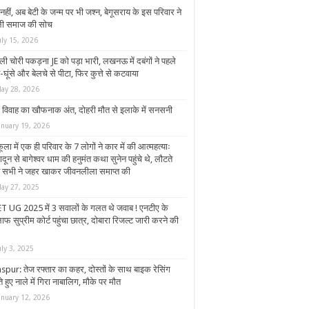
 नहीं, अब बेटी के जन्म पर भी जश्न, बेगूसराय के इस परिवार ने
ी समाज की सोच
uly 15, 2026
ी चोरी पकड़ना JE को पड़ा भारी, लखनऊ में दबंगों ने पहले
घूंसे और बेलचे से पीटा, फिर कुत्ते से कटवाया
ay 28, 2026
ेम विवाह का खौफनाक अंत, दोहरी मौत से इलाके में सनसनी
anuary 19, 2026
ूला में एक ही परिवार के 7 लोगों ने कार में की आत्महत्याः
ादून से बागेश्वर धाम की हनुमंत कथा सुनेन पहुंचे थे, लौटते
त सभी ने जहर खाकर जीवनलीला समाप्त की
ay 27, 2025
T UG 2025 में 3 सवालों के गलत थे जवाब ! एनटीए के
फ सुप्रीम कोर्ट पहुंचा छात्र, दोबारा रिजल्ट जारी करने की
uly 3, 2025
aspur: तेज रफ्तार का कहर, दोस्तों के साथ बाइक रेसिंग
 हुए नाले में गिरा नाबालिग, मौके पर मौत
anuary 12, 2026