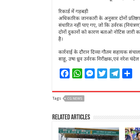
रिकार्ड में गड़बड़ी
अधिकारिक जानकारी के अनुसार दोनों प्रतिष्ठान
संधारित नहीं पाए गए, जो कि उर्वरक (नियंत्र
दोनों दुकानों को कारण बताओ नोटिस जारी करत
है।
कार्रवाई के दौरान दिव्या गौतम सहायक संचाल
साहू, उषा ध्रुव उर्वरक निरीक्षक,एवं नरेश चंदे
F
W
M
T
T
S
a
h
e
w
el
h
c
at
ss
itt
e
a
Tags
CG NEWS
e
s
e
e
g
e
b
A
n
r
ra
Related Articles
o
p
g
m
o
p
e