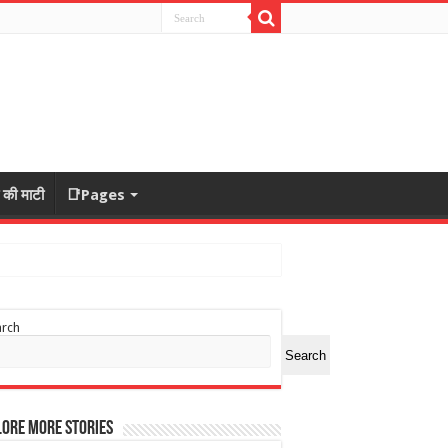
ा की माटी
📑Pages
arch
Search
ore More Stories