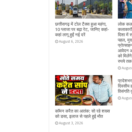
k
r
छत्तीसगढ़ में टोल टैक्स हुआ महंगा,
लोक कला
10 प्लाजा पर बढ़ा रेट, जानिए कहां-
कलाकारो
कहां लागू हुईं नई दरें
दिशा में स
पहल, मुख
August 6, 2026
प्रोत्सा
आवेदन आ
को मिलेंग
रुपये तक
Augus
प्रदेशभर
दिवसीय 
विसंगति 
Augus
कॉमन करैत का आतंक: सो रहे शख्स
को डसा, इलाज से पहले हुई मौत
August 3, 2026