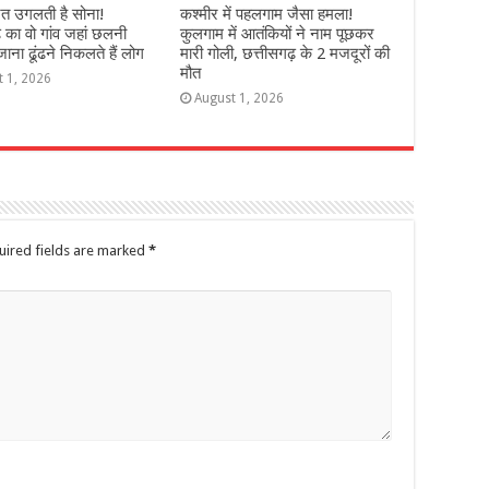
ेत उगलती है सोना!
कश्‍मीर में पहलगाम जैसा हमला!
़ का वो गांव जहां छलनी
कुलगाम में आतंकियों ने नाम पूछकर
ना ढूंढने निकलते हैं लोग
मारी गोली, छत्तीसगढ़ के 2 मजदूरों की
मौत
t 1, 2026
August 1, 2026
uired fields are marked
*