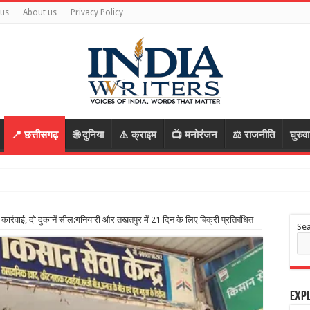
 us
About us
Privacy Policy
📍 छत्तीसगढ़
🌐 दुनिया
⚠️ क्राइम
📺 मनोरंजन
⚖️ राजनीति
घुरुव
 आरोपी, रास्ता पूछकर
कार्रवाई, दो दुकानें सील:गनियारी और तखतपुर में 21 दिन के लिए बिक्री प्रतिबंधित
Se
Expl