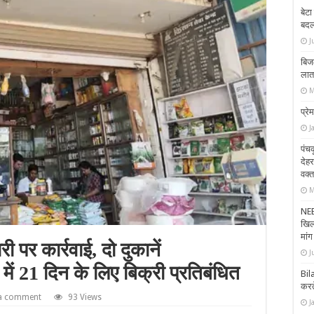
बेटा
बदल
J
बिजल
लात-
M
प्र
J
पंचक
देहर
वक्
M
NEE
खिला
मांग
 पर कार्रवाई, दो दुकानें
J
ं 21 दिन के लिए बिक्री प्रतिबंधित
Bil
करते
 a comment
93 Views
J