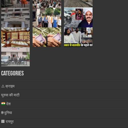
Categories
⚠️ क्राइम
घुरुवा की माटी
देश
🌐 दुनिया
🏢 रायपुर