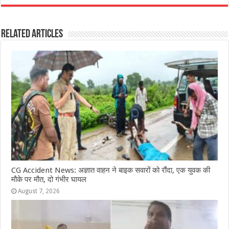
c
at
ss
itt
e
ar
e
s
e
e
g
e
Related Articles
b
A
n
r
ra
o
p
g
m
o
p
e
k
r
CG Accident News: अज्ञात वाहन ने बाइक सवारों को रौंदा, एक युवक की
मौके पर मौत, दो गंभीर घायल
August 7, 2026