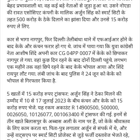
बेहद प्रभावशाली था. वह कई बड़े नेताओं से जुड़ा हुआ था. उसने नोएडा
की रावत एसोसिएट कंपनी के मालिक अर्जुन सिंह को स्मार्ट सिटी के
तहत 500 करोड़ के ठेके दिलाने का झांसा दिया और उनसे 15 करोड़
रुपए ले लिए.
कार से भागा नागपुर, फिर दिल्लीः तेलीबांधा थाने में एफआईआर होने के
बाद केके और कंचन फरार हो गए थे. जांच में पाया गया कि युवा कांग्रेसी
नेता आशीष शिंदे अपनी कार CG 04PP 0007 में केके को छिपाकर
नागपुर ले गया. वहां कुछ दिन रहने के बाद दोनों दिल्ली पहुंचे. लगभग
एक महीने तक वहां छिपे रहने के बाद केके भोपाल आया और शिंदे
रायपुर लौट गया. लंबी जांच के बाद पुलिस ने 24 जून को केके को
भोपाल से गिरफ्तार किया है.
5 खातों में 15 करोड़ रुपए ट्रांसफर: अर्जुन सिंह ने ठेका मिलने की
उम्मीद में 10 से 17 जुलाई 2023 के बीच कंचन और केके को 15
करोड़ रुपए भेजे. यह रकम अकाउंट R 14900500, 500000,
0026050, 10126077, 001063400 में ट्रांसफर की गई. इनमें से
तीन खाते बिलासपुर के अब्बास अली के नाम पर हैं, जो केके श्रीवास्तव
के लिए काम करता था. पिता-पुत्र लगातार अर्जुन से संपर्क में थे, और
उन्हें वाट्सएप पर स्मार्ट सिटी प्रोजेक्ट से जुड़े फर्जी दस्तावेज भेजते रहे,