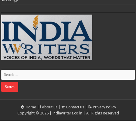
🏠 Home
|
ℹ️ About us
|
☎️ Contact us
|
📝 Privacy Policy
Copyright © 2025 | indiawriters.co.in | All Rights Reserved