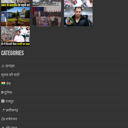
Categories
⚠️ क्राइम
घुरुवा की माटी
देश
🌐 दुनिया
🏢 रायपुर
📍 छत्तीसगढ़
📺 मनोरंजन
🔥 टॉप न्यूज़