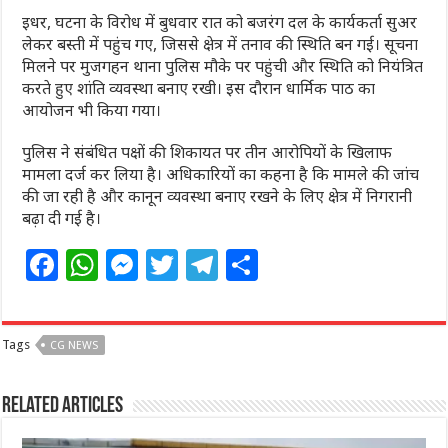
इधर, घटना के विरोध में बुधवार रात को बजरंग दल के कार्यकर्ता सुअर
लेकर बस्ती में पहुंच गए, जिससे क्षेत्र में तनाव की स्थिति बन गई। सूचना
मिलने पर मुजगहन थाना पुलिस मौके पर पहुंची और स्थिति को नियंत्रित
करते हुए शांति व्यवस्था बनाए रखी। इस दौरान धार्मिक पाठ का
आयोजन भी किया गया।
पुलिस ने संबंधित पक्षों की शिकायत पर तीन आरोपियों के खिलाफ
मामला दर्ज कर लिया है। अधिकारियों का कहना है कि मामले की जांच
की जा रही है और कानून व्यवस्था बनाए रखने के लिए क्षेत्र में निगरानी
बढ़ा दी गई है।
F
W
M
T
T
S
a
h
e
w
el
h
c
at
ss
itt
e
ar
Tags
CG NEWS
e
s
e
e
g
e
b
A
n
r
ra
Related Articles
o
p
g
m