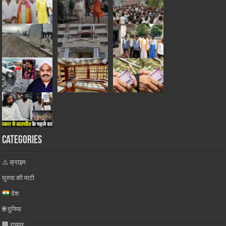
Categories
⚠️ क्राइम
घुरुवा की माटी
देश
🌐 दुनिया
🏢 रायपुर