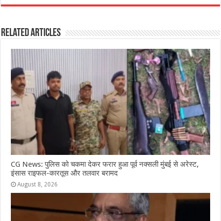
c
at
ss
itt
e
ar
e
s
e
e
g
e
Related Articles
b
A
n
r
ra
o
p
g
m
o
p
e
k
r
CG News: पुलिस को चकमा देकर फरार हुआ पूर्व नक्सली मुंबई से अरेस्ट,
इंसास राइफल-कारतूस और तलवार बरामद
August 8, 2026