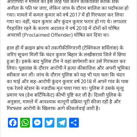
आरोपियों ने मामले को इस तरह पेश करने की कोशिश की कि शक
अनीता के पति पर जाए, लेकिन जांच के दौरान साजिश का पर्दाफाश हो
गया। मामले में कमल कुमार को वर्ष 2017 में ही गिरफ्तार कर लिया
गया था। वहीं, चंदन कुमार और कुंदन कुमार फरार हो गए थे। लगातार
गैरहाजिर रहने के कारण अदालत ने वर्ष 2018 में दोनों को घोषित
अपराधी (Proclaimed Offender) घोषित कर दिया था।
हाल ही में क्राइम ब्रांच को तकनीकी निगरानी (टेक्निकल सर्विलांस) के
जरिए सूचना मिली कि चंदन कुमार बिहार के लखीसराय जिले में छिपा
हुआ है। इसके बाद पुलिस टीम ने वहां छापेमारी कर उसे गिरफ्तार कर
लिया। पूछताछ के दौरान आरोपी ने हत्या की साजिश और अपनी भूमिका
स्वीकार कर ली। जांच के दौरान पुलिस को यह भी पता चला कि चंदन
का भाई और सह-आरोपी कुंदन कुमार वर्ष 2018 में अपने गांव के पास
एक रेलवे स्टेशन के नजदीक मृत पाया गया था। पुलिस ने उसके मृत्यु
प्रमाण पत्र (डेथ सर्टिफिकेट) की भी पुष्टि कर ली है। दिल्ली पुलिस के
अनुसार, मामले में आवश्यक कानूनी प्रक्रिया पूरी की जा रही है और
गिरफ्तार आरोपी के खिलाफ आगे की कार्रवाई जारी है।
F
W
M
T
T
S
a
h
e
w
el
h