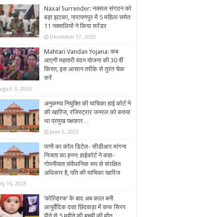
Naxal Surrender: नक्सल संगठन को
बड़ा झटका, नारायणपुर में 5 महिला समेत
11 नक्सलियों ने किया सरेंडर
December 17, 2025
Mahtari Vandan Yojana: कब
आएगी महतारी वंदन योजना की 30 वीं
किस्त, इस आसान तरीके से तुरंत चेक
करें
ugust 3, 2026
अनुकम्पा नियुक्ति की याचिका हाई कोर्ट ने
की खारिज, रजिस्ट्रार जनरल को बनाया
था प्रमुख पक्षकार…
June 5, 2025
पत्नी का कॉल डिटेल- सीडीआर मांगना
निजता का हनन: हाईकोर्ट ने कहा-
गोपनीयता संवैधानिक रूप से संरक्षित
अधिकार है, पति की याचिका खारिज
uly 16, 2025
‘कोल्ड्रिफ’ के बाद अब काल बनी
आयुर्वेदिक दवा! छिंदवाड़ा में कफ सिरप
पीने से 5 महीने की बच्ची की मौत