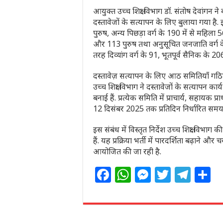
आयुक्त उच्च शिक्षा विभाग डॉ. संतोष देवांगन ने
दस्तावेजों के सत्यापन के लिए बुलाया गया है
पुरुष, अन्य पिछड़ा वर्ग के 190 में से महिला
और 113 पुरुष तथा अनुसूचित जनजाति वर्ग के
तरह दिव्यांग वर्ग के 91, भूतपूर्व सैनिक के 206
दस्तावेज़ सत्यापन के लिए आठ समितियाँ गठ
उच्च शिक्षा विभाग ने दस्तावेजों के सत्यापन 
बनाई हैं. प्रत्येक समिति में प्राचार्य, सहायक
12 दिसंबर 2025 तक प्रतिदिन निर्धारित समय में 
इस संबंध में विस्तृत निर्देश उच्च शिक्षा 
हैं. यह प्रक्रिया भर्ती में पारदर्शिता बढ़ाने औ
आयोजित की जा रही है.
F
W
M
T
T
S
a
h
e
w
el
h
c
at
ss
itt
e
a
e
s
e
e
g
e