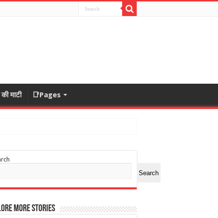
ा की माटी
📑Pages
arch
Search
ore More Stories