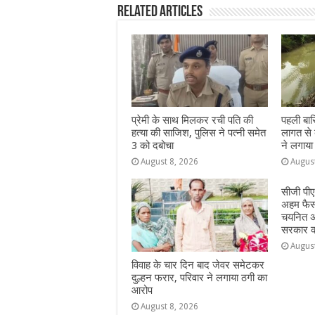
Related Articles
b
A
n
r
ra
o
p
g
m
o
p
e
k
r
प्रेमी के साथ मिलकर रची पति की
पहली बार
हत्या की साजिश, पुलिस ने पत्नी समेत
लागत से ब
3 को दबोचा
ने लगाया
August 8, 2026
Augus
सीजी पीए
अहम फैसला
चयनित अभ
सरकार क
Augus
विवाह के चार दिन बाद जेवर समेटकर
दुल्हन फरार, परिवार ने लगाया ठगी का
आरोप
August 8, 2026