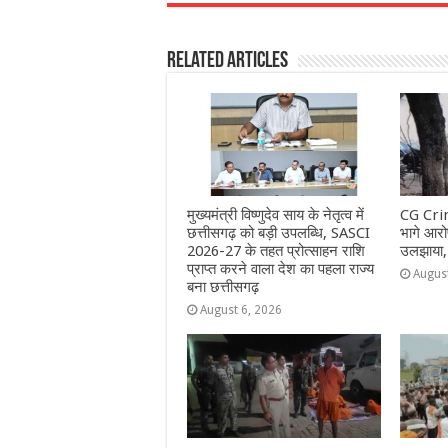
c
at
ss
itt
e
a
e
s
e
e
g
e
Related Articles
b
A
n
r
ra
o
p
g
m
o
p
e
k
r
मुख्यमंत्री विष्णुदेव साय के नेतृत्व में
CG Crim
छत्तीसगढ़ को बड़ी उपलब्धि, SASCI
भागे आरोप
2026-27 के तहत प्रोत्साहन राशि
उलझाया,
प्राप्त करने वाला देश का पहला राज्य
Augus
बना छत्तीसगढ़
August 6, 2026