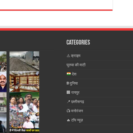
Categories
⚠️ क्राइम
घुरुवा की माटी
देश
🌐 दुनिया
🏢 रायपुर
📍 छत्तीसगढ़
📺 मनोरंजन
🔥 टॉप न्यूज़