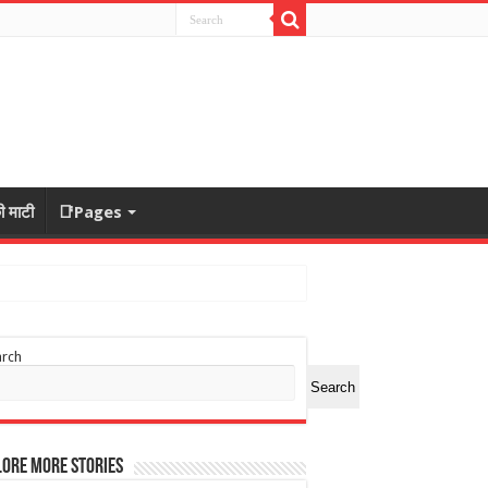
ी माटी
📑Pages
arch
Search
ore More Stories