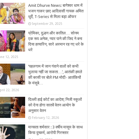
Amit Dhurve News: बागेश्वर धाम में
भजन गाकर छाए आदिवासी गायक अमित
धुर्वे, T-Series से मिला बड़ा ऑफर
September 29, 2025
प्रेमिका, दुल्हन और कातिल… सोनम
एक रूप अनेक, प्यार पाने की जिद ने बना
दिया हत्यारिन, सारे अरमान रह गए धरे के
धरे
une 12, 2025
‘पहलगाम में जान गंवाने वालों को कभी
भुलाया नहीं जा सकता…’, आतंकी हमले
की बरसी पर बोले PM मोदी- आतंकियों
के मंसूबे…
pril 22, 2026
दिल्ली हाई कोर्ट का आदेश; निजी स्कूलों
को देना होगा सातवें वेतन आयोग के
अनुसार वेतन
February 12, 2026
मानवता शर्मसार : 3 वर्षीय मासूम के साथ
किया दुष्कर्म, आरोपी गिरफ्तार