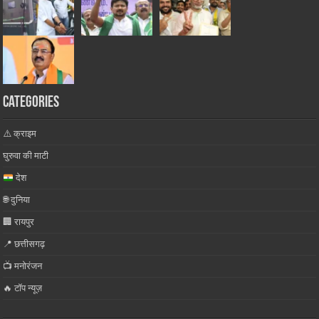
Categories
⚠️ क्राइम
घुरुवा की माटी
देश
🌐 दुनिया
🏢 रायपुर
📍 छत्तीसगढ़
📺 मनोरंजन
🔥 टॉप न्यूज़