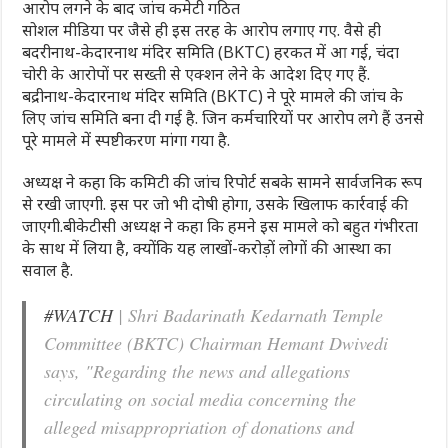
आरोप लगने के बाद जांच कमेटी गठित
सोशल मीडिया पर जैसे ही इस तरह के आरोप लगाए गए. वैसे ही
बदरीनाथ-केदारनाथ मंदिर समिति (BKTC) हरकत में आ गई, चंदा
चोरी के आरोपों पर सख्ती से एक्‍शन लेने के आदेश द‍िए गए हैं.
बद्रीनाथ-केदारनाथ मंदिर समिति (BKTC) ने पूरे मामले की जांच के
लिए जांच समिति बना दी गई है. जिन कर्मचारियों पर आरोप लगे हैं उनसे
पूरे मामले में स्पष्टीकरण मांगा गया है.
अध्यक्ष ने कहा कि कमिटी की जांच रिपोर्ट सबके सामने सार्वजनिक रूप
से रखी जाएगी. इस पर जो भी दोषी होगा, उसके खिलाफ कार्रवाई की
जाएगी.बीकेटीसी अध्यक्ष ने कहा कि हमने इस मामले को बहुत गंभीरता
के साथ में लिया है, क्योंकि यह लाखों-करोड़ों लोगों की आस्था का
सवाल है.
#WATCH
| Shri Badarinath Kedarnath Temple
Committee (BKTC) Chairman Hemant Dwivedi
says, "Regarding the news and allegations
circulating on social media concerning the
alleged misappropriation of donations and