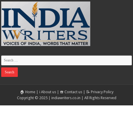
🏠 Home
|
ℹ️ About us
|
☎️ Contact us
|
📝 Privacy Policy
Copyright © 2025 | indiawriters.co.in | All Rights Reserved