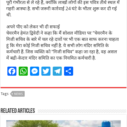
पूरी गंभीरता से ले रहे हैं, क्योंकि लाखों लोगों की इस पवित्र तीर्थ स्थल में
गहरी आस्था है. सभी जरूरी कार्रवाई 24 घंटे के भीतर शुरू कर दी गई
थी.
अपने पीए को लेकर भी दी सफाई
चेयरमैन हेमंत द्विवेदी ने कहा कि मैं सोशल मीडिया पर “चेयरमैन के
निजी सचिव के बारे में चल रहे दावों पर भी एक बात साफ करना चाहता
हूं कि मेरा कोई निजी सचिव नहीं है. ये सभी लोग मंदिर समिति के
कर्मचारी हैं. जिस व्यक्ति को “निजी सचिव” कहा जा रहा है, वह असल
में बद्री-केदार मंदिर समिति का एक नियमित कर्मचारी है.
F
W
M
T
T
S
a
h
e
w
el
h
c
at
ss
itt
e
ar
Tags
NEWS
e
s
e
e
g
e
b
A
n
r
ra
Related Articles
o
p
g
m
o
p
e