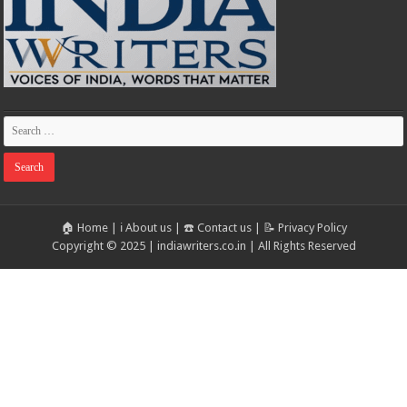
🏠 Home
|
ℹ️ About us
|
☎️ Contact us
|
📝 Privacy Policy
Copyright © 2025 | indiawriters.co.in | All Rights Reserved