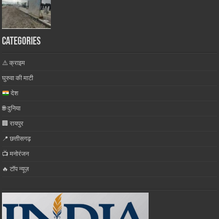
Categories
⚠️ क्राइम
घुरुवा की माटी
देश
🌐 दुनिया
🏢 रायपुर
📍 छत्तीसगढ़
📺 मनोरंजन
🔥 टॉप न्यूज़