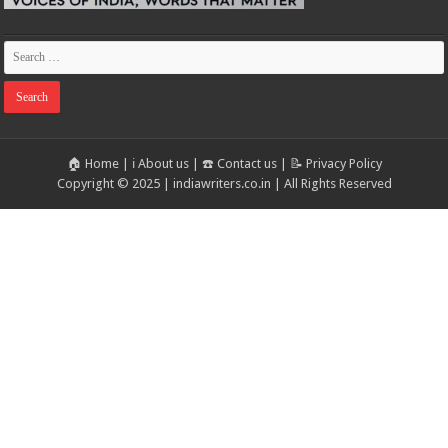
🏠 Home
|
ℹ️ About us
|
☎️ Contact us
|
📝 Privacy Policy
Copyright © 2025 | indiawriters.co.in | All Rights Reserved