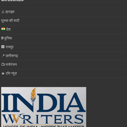
⚠️ क्राइम
घुरुवा की माटी
देश
🌐 दुनिया
🏢 रायपुर
📍 छत्तीसगढ़
📺 मनोरंजन
🔥 टॉप न्यूज़