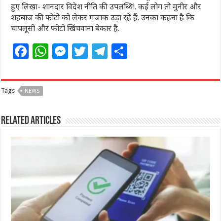
हुए लिखा- शानदार विदेश नीति की उपलब्धि!. कई लोग तो मुनीर और
शहबाज की फोटो को लेकर मजाक उड़ा रहे हैं. उनका कहना है कि
चापलूसी और फोटो खिंचवाना बेकार है.
F
W
M
T
T
S
a
h
e
w
el
h
c
at
ss
itt
e
ar
Tags
NEWS
e
s
e
e
g
e
b
A
n
r
ra
Related Articles
o
p
g
m
o
p
e
k
r