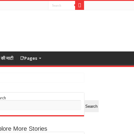
ा की माटी
📑Pages
arch
Search
lore More Stories