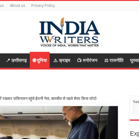
us
About us
Privacy Policy
📍 छत्तीसगढ़
🌐 दुनिया
⚠️ क्राइम
📺 मनोरंजन
⚖️ राजनीति
घुरुव
 लागत से ब
वीरें रखकर पाकिस्तान पहुंचे ईरानी नेता, बातचीत से पहले शेयर किया फोटो
Se
Exp