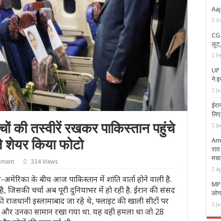
Aaj
O
CG 
लूट
F
UP म
ने 
J
ईरान
लिए 
‍चों की तस्वीरें रखकर पाकिस्तान पहुंचे
Ja
Ambi
ले शेयर किया फोटो
रात
मचा
mment
334 Views
Ap
रिका के बीच आज पाकिस्तान में शांति वार्ता होने वाली है.
MP क
ै, जिसकी चर्चा अब पूरी दुनियाभर में हो रही है. ईरान की संसद
लोग,
 राजधानी इस्लामाबाद जा रहे थे, फ्लाइट की खाली सीटों पर
Ju
्वीरें और उनका सामान रखा गया था. यह वही हमला था जो 28