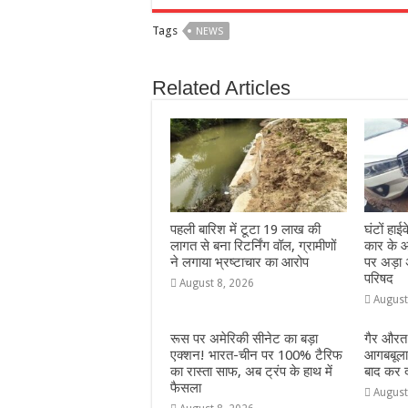
c
at
ss
itt
e
a
Tags
NEWS
e
s
e
e
g
e
b
A
n
r
ra
Related Articles
o
p
g
m
o
p
e
k
r
पहली बारिश में टूटा 19 लाख की
घंटों हा
लागत से बना रिटर्निंग वॉल, ग्रामीणों
कार के आ
ने लगाया भ्रष्टाचार का आरोप
पर अड़ा 
परिषद
August 8, 2026
August
रूस पर अमेरिकी सीनेट का बड़ा
गैर औरत
एक्शन! भारत-चीन पर 100% टैरिफ
आगबबूला 
का रास्ता साफ, अब ट्रंप के हाथ में
बाद कर दी
फैसला
August