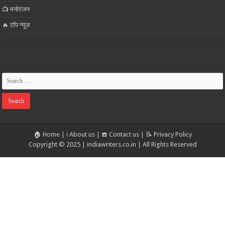
📺 मनोरंजन
🔥 टॉप न्यूज़
🏠 Home
|
ℹ️ About us
|
☎️ Contact us
|
📝 Privacy Policy
Copyright © 2025 | indiawriters.co.in | All Rights Reserved