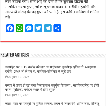
लाभ उठाया गया। सीबीआई का दावा है कि सुजाता होटल्स की
मालकिन सरला गुप्ता, जो लालू प्रसाद यादव के करीबी सहयोगी और
आरजेडी सांसद प्रेमचंद गुप्ता की पत्नी हैं, इस कथित साजिश में शामिल
थीं।
F
W
M
T
T
S
a
h
e
w
el
h
c
at
ss
itt
e
ar
e
s
e
e
g
e
Related Articles
b
A
n
r
ra
o
p
g
m
गनपॉइंट पर 3.15 करोड़ की लूट का पर्दाफाश: कुरुक्षेत्र पुलिस ने 4 बदमाश
o
p
e
दबोचे, DVR भी ले गए थे, पानीपत-सोनीपत से जुड़े तार
August 10, 2026
k
r
बस्तर में तैयार हो रहा गंगा कैलाशनाथ चतुर्मुख शिवालय : महाशिवरात्रि पर होगी
प्राण-प्रतिष्ठा, पर्यटन स्थल में होगा शुमार
August 10, 2026
जंतर-मंतर पर छात्रों पर पुलिस एक्शन: सदन में जवाब देंगे अमित शाह, रिजिजू