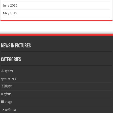
June 2025
May 2025
News in Pictures
Categories
⚠️ क्राइम
घुरुवा की माटी
🇮🇳 देश
🌐 दुनिया
🏢 रायपुर
📍 छत्तीसगढ़