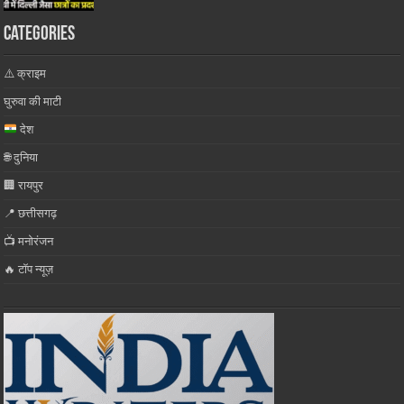
Categories
⚠️ क्राइम
घुरुवा की माटी
देश
🌐 दुनिया
🏢 रायपुर
📍 छत्तीसगढ़
📺 मनोरंजन
🔥 टॉप न्यूज़