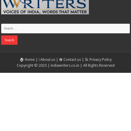
🏠 Home
|
ℹ️ About us
|
☎️ Contact us
|
📝 Privacy Policy
Copyright © 2025 | indiawriters.co.in | All Rights Reserved