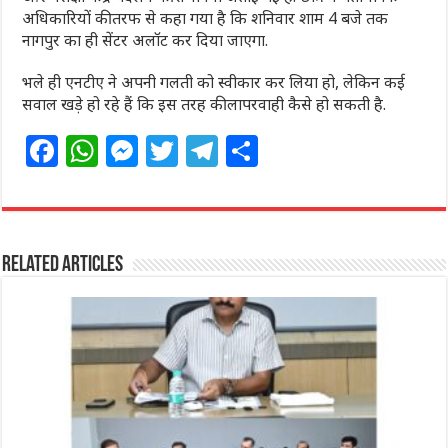
अध‍िकार‍ियों की तरफ से कहा गया है कि शनिवार शाम 4 बजे तक
नागपुर का ही सेंटर अलॉट कर दिया जाएगा.
भले ही एनटीए ने अपनी गलती को स्वीकार कर लिया हो, लेकिन कई
सवाल खड़े हो रहे हैं कि इस तरह की लापरवाही कैसे हो सकती है.
F
W
M
T
T
S
a
h
e
w
el
h
c
at
ss
itt
e
ar
e
s
e
e
g
e
Related Articles
b
A
n
r
ra
o
p
g
m
o
p
e
k
r