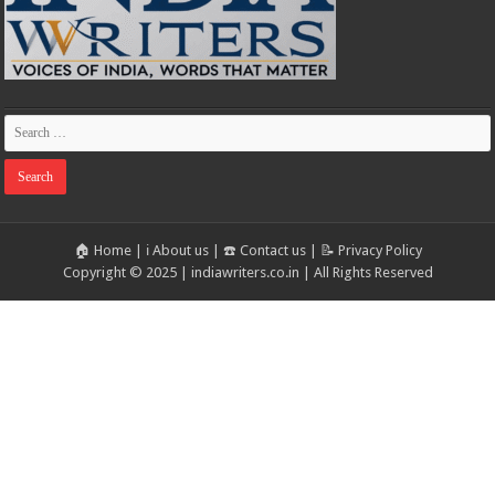
🏠 Home
|
ℹ️ About us
|
☎️ Contact us
|
📝 Privacy Policy
Copyright © 2025 | indiawriters.co.in | All Rights Reserved