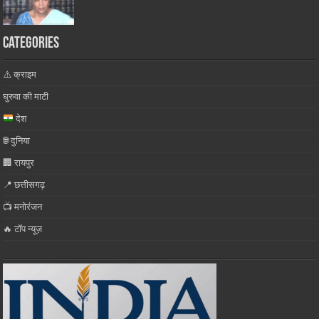
Categories
⚠️ क्राइम
घुरुवा की माटी
देश
🌐 दुनिया
🏢 रायपुर
📍 छत्तीसगढ़
📺 मनोरंजन
🔥 टॉप न्यूज़