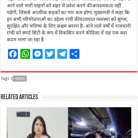
आने वाले भारी वाहनों को शहर में प्रवेश करने की आवश्यकता नहीं
पड़ेगी, जिससे आंतरिक सड़कों का भार कम होगा. मुख्यमंत्री ने कहा कि
इन सभी परियोजनाओं का उद्देश्य रांची की यातायात व्यवस्था को सुगम,
सुरक्षित और भविष्य के लिए सक्षम बनाना है. आने वाले वर्षों में राजधानी
रांची को स्मार्ट सिटी के रूप में विकसित करने की दिशा में यह एक बड़ा
कदम माना जा रहा है.
F
W
M
T
T
S
a
h
e
w
el
h
c
at
ss
itt
e
ar
Tags
NEWS
e
s
e
e
g
e
b
A
n
r
ra
Related Articles
o
p
g
m
o
p
e
k
r