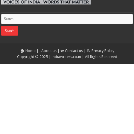
🏠 Home
|
ℹ️ About us
|
☎️ Contact us
|
📝 Privacy Policy
Copyright © 2025 | indiawriters.co.in | All Rights Reserved