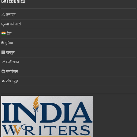
Categories
⚠️ क्राइम
घुरुवा की माटी
देश
🌐 दुनिया
🏢 रायपुर
📍 छत्तीसगढ़
📺 मनोरंजन
🔥 टॉप न्यूज़