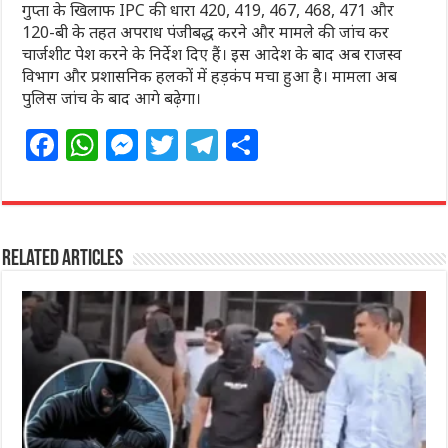
गुप्ता के खिलाफ IPC की धारा 420, 419, 467, 468, 471 और
120-बी के तहत अपराध पंजीबद्ध करने और मामले की जांच कर
चार्जशीट पेश करने के निर्देश दिए हैं। इस आदेश के बाद अब राजस्व
विभाग और प्रशासनिक हलकों में हड़कंप मचा हुआ है। मामला अब
पुलिस जांच के बाद आगे बढ़ेगा।
F
W
M
T
T
S
a
h
e
w
el
h
c
at
ss
itt
e
ar
e
s
e
e
g
e
Related Articles
b
A
n
r
ra
o
p
g
m
o
p
e
k
r