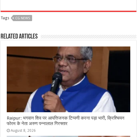
a
h
e
w
el
h
c
at
ss
itt
e
ar
Tags
CG NEWS
e
s
e
e
g
e
b
A
n
r
ra
Related Articles
o
p
g
m
o
p
e
k
r
Raipur: भगवान शिव पर आपत्तिजनक टिप्पणी करना पड़ा भारी, क्रिश्चियन
फोरम के नेता अरुण पन्नालाल गिरफ्तार
August 8, 2026