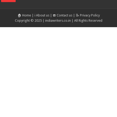
🏠 Home
|
ℹ️ About us
|
☎️ Contact us
|
📝 Privacy Policy
Copyright © 2025 | indiawriters.co.in | All Rights Reserved