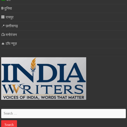
🌐 दुनिया
🏢 रायपुर
📍 छत्तीसगढ़
📺 मनोरंजन
🔥 टॉप न्यूज़