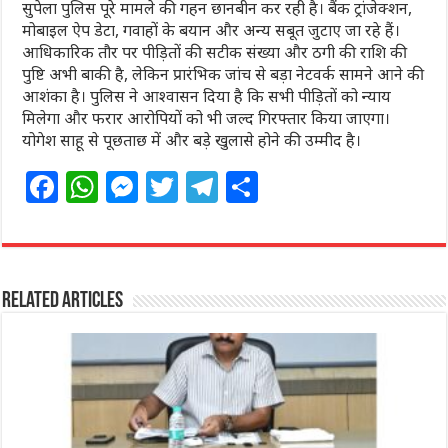
सुपेला पुलिस पूरे मामले की गहन छानबीन कर रही है। बैंक ट्रांजेक्शन,
मोबाइल ऐप डेटा, गवाहों के बयान और अन्य सबूत जुटाए जा रहे हैं।
आधिकारिक तौर पर पीड़ितों की सटीक संख्या और ठगी की राशि की
पुष्टि अभी बाकी है, लेकिन प्रारंभिक जांच से बड़ा नेटवर्क सामने आने की
आशंका है। पुलिस ने आश्वासन दिया है कि सभी पीड़ितों को न्याय
मिलेगा और फरार आरोपियों को भी जल्द गिरफ्तार किया जाएगा।
योगेश साहू से पूछताछ में और बड़े खुलासे होने की उम्मीद है।
F
W
M
T
T
S
a
h
e
w
el
h
c
at
ss
itt
e
ar
e
s
e
e
g
e
Related Articles
b
A
n
r
ra
o
p
g
m
o
p
e
k
r