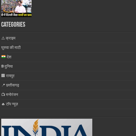
Categories
⚠️ क्राइम
घुरुवा की माटी
देश
🌐 दुनिया
🏢 रायपुर
📍 छत्तीसगढ़
📺 मनोरंजन
🔥 टॉप न्यूज़