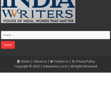
🏠 Home
|
ℹ️ About us
|
☎️ Contact us
|
📝 Privacy Policy
Copyright © 2025 | indiawriters.co.in | All Rights Reserved