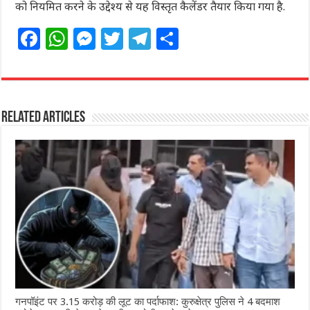
को नियमित करने के उद्देश्य से यह विस्तृत कैलेंडर तैयार किया गया है.
F
W
M
T
T
S
a
h
e
w
el
h
c
at
ss
itt
e
ar
e
s
e
e
g
e
Related Articles
b
A
n
r
ra
o
p
g
m
o
p
e
k
r
गनपॉइंट पर 3.15 करोड़ की लूट का पर्दाफाश: कुरुक्षेत्र पुलिस ने 4 बदमाश