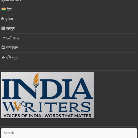
देश
🌐 दुनिया
🏢 रायपुर
📍 छत्तीसगढ़
📺 मनोरंजन
🔥 टॉप न्यूज़