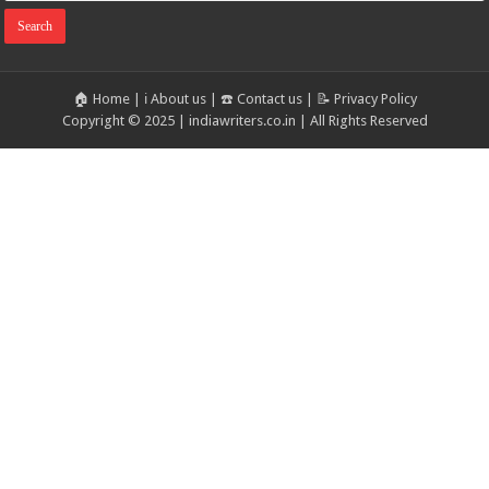
🏠 Home
|
ℹ️ About us
|
☎️ Contact us
|
📝 Privacy Policy
Copyright © 2025 | indiawriters.co.in | All Rights Reserved