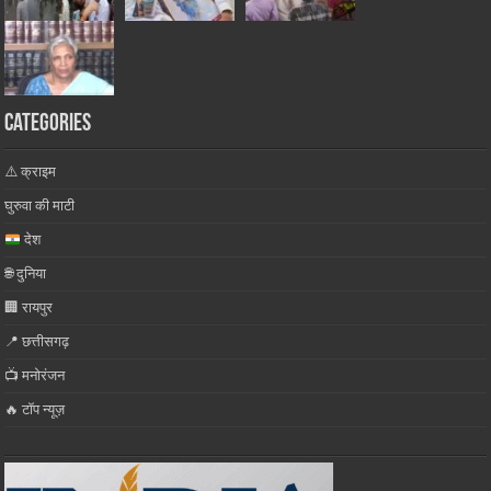
Categories
⚠️ क्राइम
घुरुवा की माटी
देश
🌐 दुनिया
🏢 रायपुर
📍 छत्तीसगढ़
📺 मनोरंजन
🔥 टॉप न्यूज़