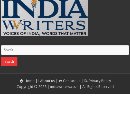
🏠 Home
|
ℹ️ About us
|
☎️ Contact us
|
📝 Privacy Policy
Copyright © 2025 | indiawriters.co.in | All Rights Reserved