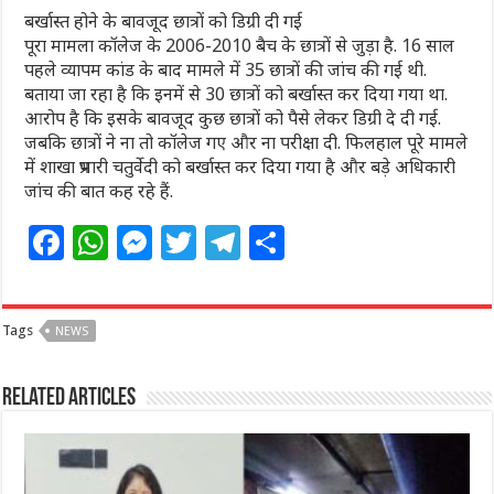
बर्खास्त होने के बावजूद छात्रों को डिग्री दी गई
पूरा मामला कॉलेज के 2006-2010 बैच के छात्रों से जुड़ा है. 16 साल
पहले व्यापम कांड के बाद मामले में 35 छात्रों की जांच की गई थी.
बताया जा रहा है कि इनमें से 30 छात्रों को बर्खास्त कर दिया गया था.
आरोप है कि इसके बावजूद कुछ छात्रों को पैसे लेकर डिग्री दे दी गई.
जबकि छात्रों ने ना तो कॉलेज गए और ना परीक्षा दी. फिलहाल पूरे मामले
में शाखा प्रभारी चतुर्वेदी को बर्खास्त कर दिया गया है और बड़े अधिकारी
जांच की बात कह रहे हैं.
F
W
M
T
T
S
a
h
e
w
el
h
c
at
ss
itt
e
ar
Tags
NEWS
e
s
e
e
g
e
b
A
n
r
ra
Related Articles
o
p
g
m
o
p
e
k
r