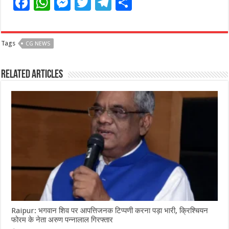
F
W
M
T
T
S
a
h
e
w
el
h
c
at
ss
itt
e
ar
Tags
CG NEWS
e
s
e
e
g
e
b
A
n
r
ra
Related Articles
o
p
g
m
o
p
e
k
r
Raipur: भगवान शिव पर आपत्तिजनक टिप्पणी करना पड़ा भारी, क्रिश्चियन
फोरम के नेता अरुण पन्नालाल गिरफ्तार