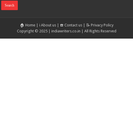
🏠 Home
|
ℹ️ About us
|
☎️ Contact us
|
📝 Privacy Policy
Copyright © 2025 | indiawriters.co.in | All Rights Reserved