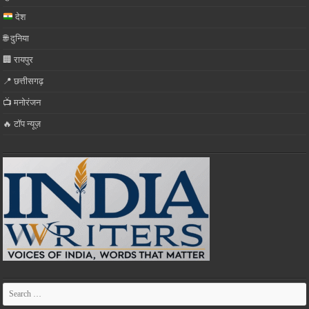
देश
🌐 दुनिया
🏢 रायपुर
📍 छत्तीसगढ़
📺 मनोरंजन
🔥 टॉप न्यूज़