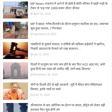
MP News: मऊगंज में थाने में भी होती है चोरी! परिसर में खड़ी गाड़ी के
टैंकर से ‘उड़ गया’ 2000 हजार लीटर डीजल
April 20, 2026
MP में बवाल: गणेश विजर्सन के दौरान हनुमान चालीसा का पाठ, अचानक
शुरू हुआ पथराव, 7 गिरफ्तार
September 8, 2025
नाबालिगों से दुष्कर्म मामला: 9 दोषियों की याचिका हाईकोर्ट ने खारिज,
निचली अदालत के फैसले को रखा बरकरार…
July 12, 2025
दिल्ली में प्रदूषण का स्तर कम होने के बाद फिर AQI 400 पार, अभी
कुछ दिनों तक राहत की उम्मीद नहीं, जानें कहां-कितना?
November 28, 2025
योगी के दिल्ली दौरे से बढ़ी अटकलें : यूपी में शीघ्र होगा मंत्रिमंडल
विस्तार, इनके नामों पर चर्चा
June 19, 2025
सीजफायर के बाद अमेरिका का ईरान पर हमला, होर्मुज को लेकर बढ़ी
हलचल! फिर शुरू होगी जंग