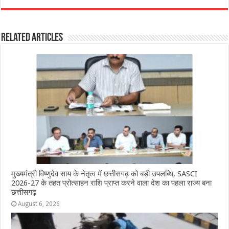
c
at
ss
itt
e
ar
e
s
e
e
g
e
Related Articles
b
A
n
r
ra
o
p
g
m
o
p
e
k
r
मुख्यमंत्री विष्णुदेव साय के नेतृत्व में छत्तीसगढ़ को बड़ी उपलब्धि, SASCI
2026-27 के तहत प्रोत्साहन राशि प्राप्त करने वाला देश का पहला राज्य बना
छत्तीसगढ़
August 6, 2026