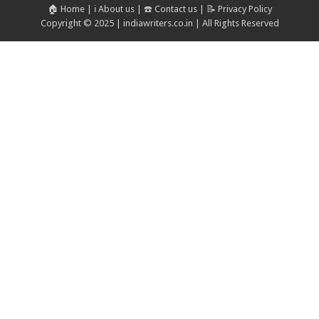
🏠 Home
|
ℹ️ About us
|
☎️ Contact us
|
📝 Privacy Policy
Copyright © 2025 | indiawriters.co.in | All Rights Reserved