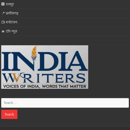
🏢 रायपुर
📍 छत्तीसगढ़
📺 मनोरंजन
🔥 टॉप न्यूज़