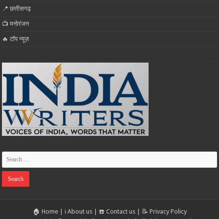
📍 छत्तीसगढ़
📺 मनोरंजन
🔥 टॉप न्यूज़
🏠 Home
|
ℹ️ About us
|
☎️ Contact us
|
📝 Privacy Policy