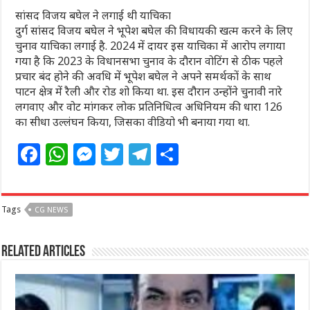
सांसद विजय बघेल ने लगाई थी याचिका
दुर्ग सांसद विजय बघेल ने भूपेश बघेल की विधायकी खत्म करने के लिए
चुनाव याचिका लगाई है. 2024 में दायर इस याचिका में आरोप लगाया
गया है कि 2023 के विधानसभा चुनाव के दौरान वोटिंग से ठीक पहले
प्रचार बंद होने की अवधि में भूपेश बघेल ने अपने समर्थकों के साथ
पाटन क्षेत्र में रैली और रोड शो किया था. इस दौरान उन्होंने चुनावी नारे
लगवाए और वोट मांगकर लोक प्रतिनिधित्व अधिनियम की धारा 126
का सीधा उल्लंघन किया, जिसका वीडियो भी बनाया गया था.
F
W
M
T
T
S
a
h
e
w
el
h
c
at
ss
itt
e
ar
Tags
CG NEWS
e
s
e
e
g
e
b
A
n
r
ra
Related Articles
o
p
g
m
o
p
e
k
r