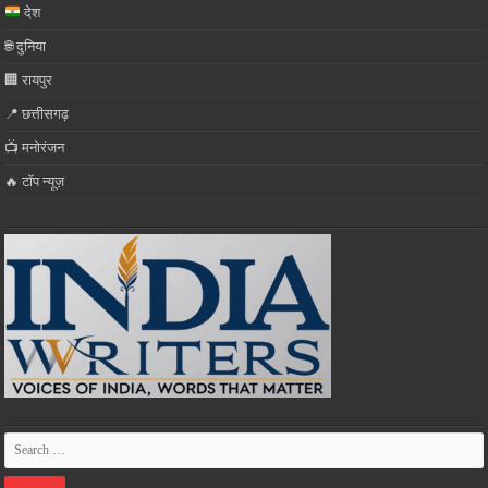
देश
🌐 दुनिया
🏢 रायपुर
📍 छत्तीसगढ़
📺 मनोरंजन
🔥 टॉप न्यूज़