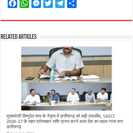
F
W
M
T
T
S
a
h
e
w
el
h
c
at
ss
itt
e
ar
e
s
e
e
g
e
Related Articles
b
A
n
r
ra
o
p
g
m
o
p
e
k
r
मुख्यमंत्री विष्णुदेव साय के नेतृत्व में छत्तीसगढ़ को बड़ी उपलब्धि, SASCI
2026-27 के तहत प्रोत्साहन राशि प्राप्त करने वाला देश का पहला राज्य बना
छत्तीसगढ़