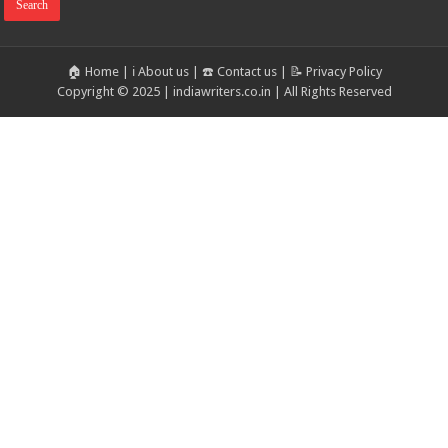
🏠 Home
|
ℹ️ About us
|
☎️ Contact us
|
📝 Privacy Policy
Copyright © 2025 | indiawriters.co.in | All Rights Reserved