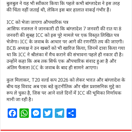
बुलबुल ने यह भी स्वीकार किया कि पहले कभी बांग्लादेश ने इस तरह
की चिंता नहीं जताई थी, लेकिन इस बार हालात वाकई गंभीर हैं।
ICC को भेजा जाएगा औपचारिक पत्र
आसिफ नजरुल ने जानकारी दी कि बांग्लादेश 7 जनवरी की रात या 8
जनवरी की सुबह ICC को इस पूरे मामले पर एक विस्तृत लिखित पत्र
भेजेगा। ICC के जवाब के आधार पर आगे की रणनीति तय की जाएगी।
BCB अध्यक्ष ने उन खबरों को भी खारिज किया, जिनमें दावा किया गया
था कि ICC ने श्रीलंका में मैच कराने की संभावना पहले ही नकार दी है।
उन्होंने कहा कि अब तक सिर्फ एक औपचारिक संवाद हुआ है और
अंतिम फैसला ICC के जवाब के बाद ही सामने आएगा।
कुल मिलाकर, T20 वर्ल्ड कप 2026 को लेकर भारत और बांग्लादेश के
बीच यह विवाद अब एक बड़े कूटनीतिक और खेल प्रशासनिक मुद्दे का
रूप ले चुका है, जिस पर आने वाले दिनों में ICC की भूमिका निर्णायक
मानी जा रही है।
F
W
M
T
T
S
a
h
e
w
el
h
c
at
ss
itt
e
ar