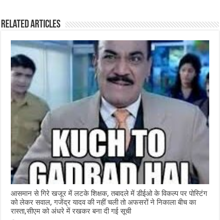
e
s
e
e
g
e
Related Articles
b
A
n
r
ra
o
p
g
m
o
p
e
k
r
आसमान से गिरे खजूर में लटके शिक्षक, तबादले में डीईओ के विकल्प पर पोस्टिंग
को लेकर सवाल, गजेंद्र यादव की नहीं चली तो अफसरों ने निकाला बीच का
रास्ता,सीएम को अंधरे में रखकर बना दी गई सूची