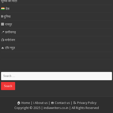
घुरुवा की माटी
देश
🌐 दुनिया
🏢 रायपुर
📍 छत्तीसगढ़
📺 मनोरंजन
🔥 टॉप न्यूज़
🏠 Home
|
ℹ️ About us
|
☎️ Contact us
|
📝 Privacy Policy
Copyright © 2025 | indiawriters.co.in | All Rights Reserved