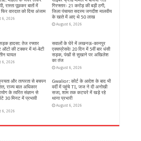
e: महिला के जेवर लेकर
साइबर फ्राड मामले में बीजेपी नेता
ी, रास्ता पूछकर बातों में
गिरफ्तारः 21 करोड़ की बड़ी ठगी,
 फिर वारदात को दिया अंजाम
जिला पंचायत सदस्य जगदीश मालवीय
के खाते में आए थे 50 लाख
t 6, 2026
August 6, 2026
 सड़क हादसा: तेज रफ्तार
सवालों के घेरे में लखनऊ-कानपुर
ऑटो की टक्कर में मां-बेटी
एक्सप्रेसवे! 20 दिन में 5वीं बार धंसी
 तीन घायल
सड़क, पंखों से सुखाने पर अखिलेश
का तंज
t 6, 2026
August 6, 2026
्रियता और तत्परता से बचपन
Gwalior: कोर्ट के आदेश के बाद भी
्षित, राज्य बाल अधिकार
वर्दी में पहुंचे TI, जज ने दी अनोखी
योग के त्वरित संज्ञान से
सजा, शाम तक कटघरे में खड़े रहे
ंटे 30 मिनट में प्रभावी
थाना प्रभारी
August 6, 2026
t 6, 2026