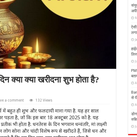
संयु
अपी
M
ऐसी
लगा
J
हाईक
लिस्
J
PM ज
बता
 क्या क्या खरीदना शुभ होता है?
A
Bar
से 
ave a comment
132 Views
A
म में बहुत ही शुभ और फलदायी माना गया है. यह हर साल
डोना
 पर पड़ता है, जो कि इस बार 18 अक्टूबर 2025 को है. यह
रुबि
रतीक भी होता है. धनतेरस के दिन भगवान धन्वंतरि, मां लक्ष्मी
J
न लोग सोना और चांदी विशेष रूप से खरीदते हैं, जिसे धन और