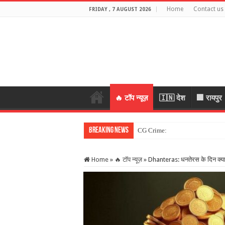
Home
Contact us
FRIDAY , 7 AUGUST 2026
🔥 टॉप न्यूज़
🇮🇳 देश
🏢 रायपुर
Breaking News
CG Crime: महिला के जेवर लेकर भागे 
Home
»
🔥 टॉप न्यूज़
»
Dhanteras: धनतेरस के दिन क्या क