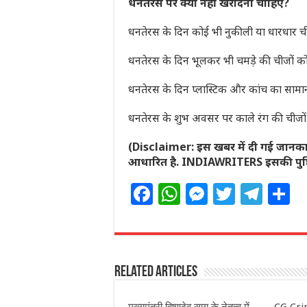
धनतेरस पर क्या नहीं खरीदना चाहिए?
धनतेरस के दिन कोई भी नुकीली या धारधार ची
धनतेरस के दिन भूलकर भी चमड़े की चीजों को
धनतेरस के दिन प्लास्टिक और कांच का सामान
धनतेरस के शुभ अवसर पर काले रंग की चीजों
(Disclaimer: इस खबर में दी गई जानकार
आधारित है. INDIAWRITERS इसकी पुष्टि 
F
W
M
T
T
S
a
h
e
w
el
h
c
at
ss
itt
e
a
e
s
e
e
g
e
Related Articles
b
A
n
r
ra
o
p
g
m