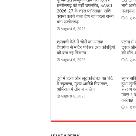
मुख्यमंत्री विष्णुदेव साय के नेतृत्व में
CG Crim
o
p
e
छत्तीसगढ़ को बड़ी उपलब्धि, SASCI
भागे आरोप
2026-27 के तहत प्रोत्साहन राशि
उलझाया,
k
r
प्राप्त करने वाला देश का पहला राज्य
Augus
बना छत्तीसगढ़
August 6, 2026
श्रावणी मेले में चोरों का आतंक :
पटना में
शिवगंगा से मंदिर परिसर तक कांवड़ियों
ट्रक और 
को बना रहे निशाना
की मौत,
August 6, 2026
Augus
दुर्ग में हत्या और लूटकांड का 48 घंटे
सुपर सक
में खुलासा, मुख्य आरोपी गिरफ्तार,
हुआ सुरक
अभिरक्षा में तीन नाबालिग
संरक्षण आ
मात्र 1 घ
August 6, 2026
कार्रवाई
Augus