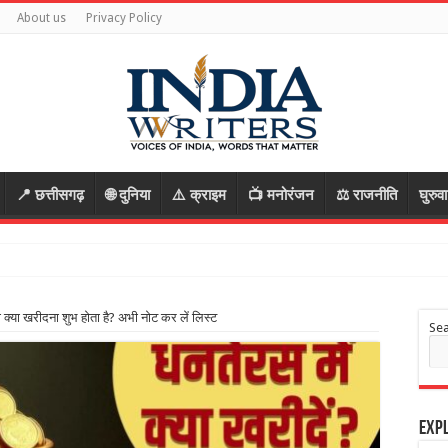
About us
Privacy Policy
📍 छत्तीसगढ़
🌐 दुनिया
⚠️ क्राइम
📺 मनोरंजन
⚖️ राजनीति
घुरुव
आरोपी, रास्ता
्या खरीदना शुभ होता है? अभी नोट कर लें लिस्ट
Se
Expl