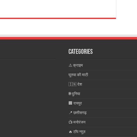
Categories
⚠️ क्राइम
घुरुवा की माटी
🇮🇳 देश
🌐 दुनिया
🏢 रायपुर
📍 छत्तीसगढ़
📺 मनोरंजन
🔥 टॉप न्यूज़